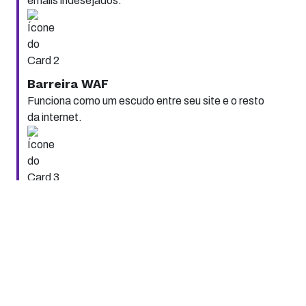
emails indesejados.
Barreira WAF
Funciona como um escudo entre seu site e o resto
da internet.
Monitoramento Web
Não fique fora do ar: acompanhe suas URLs em
tempo real.