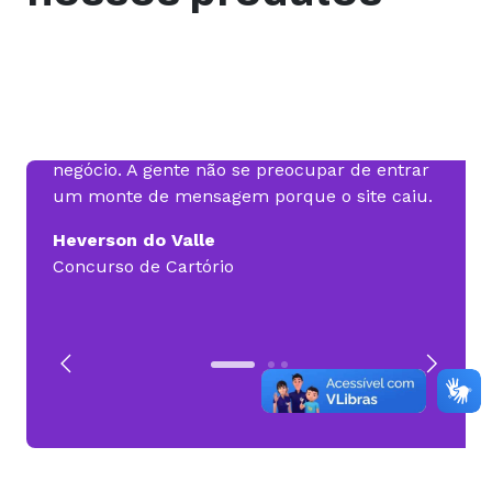
nca
Só lembro da Hospedagem uma vez por
Posso
mês, quando vem a fatura para pagar. Isso
em de
gera uma tranquilidade pro gestor do
Sites
s
negócio. A gente não se preocupar de entrar
não fo
 sem
um monte de mensagem porque o site caiu.
mais di
Heverson do Valle
Migue
Concurso de Cartório
MTech