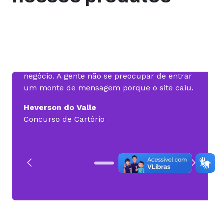
nca
Só lembro da Hospedagem uma vez por
Posso
mês, quando vem a fatura para pagar. Isso
em de
gera uma tranquilidade pro gestor do
Sites
s
negócio. A gente não se preocupar de entrar
não fo
 sem
um monte de mensagem porque o site caiu.
mais di
Heverson do Valle
Migue
Concurso de Cartório
MTech