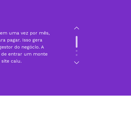
gem uma vez por mês,
ra pagar. Isso gera
estor do negócio. A
r de entrar um monte
ite caiu.
sso do nosso trabalho
 Plataformas Web e
o com a KingHost. Se
 processo seria muito