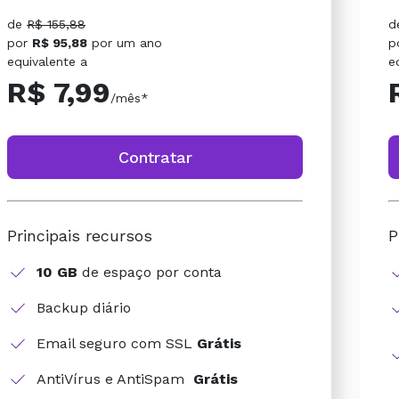
de
R$ 155,88
d
por
R$ 95,88
por
um ano
p
equivalente a
e
R$ 7,99
/mês*
Contratar
Principais recursos
P
10 GB
de espaço por conta
Backup diário
Email seguro com SSL
Grátis
AntiVírus e AntiSpam
Grátis