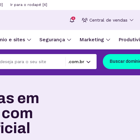
3]
Ir para o rodapé [4]
4
Central de vendas
io e sites
Segurança
Marketing
Produtiv
Buscar domíni
ias em
s com
icial