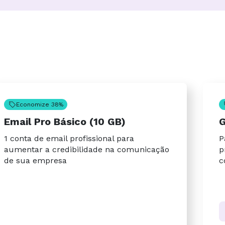
Economize 38%
Email Pro Básico (10 GB)
G
1 conta de email profissional para
P
aumentar a credibilidade na comunicação
p
de sua empresa
c