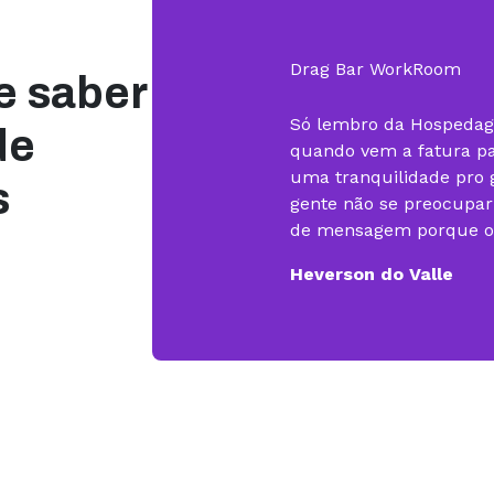
Rodrigo K. Borges
Drag Bar WorkRoom
e saber
Só lembro da Hospeda
de
quando vem a fatura pa
uma tranquilidade pro g
s
gente não se preocupa
de mensagem porque o s
Heverson do Valle
Concurso de Cartório
Posso dizer que o suce
em desenvolvimento de
Sites tem muita relaçã
não fosse a KingHost, o
mais difícil.