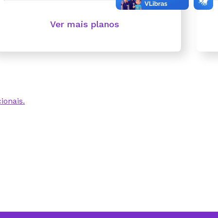
Ver mais planos
ionais.
 excelente. Nunca
s
nenhuma
clientes que acessam
ebemos aviso de cada
ui sem nenhum