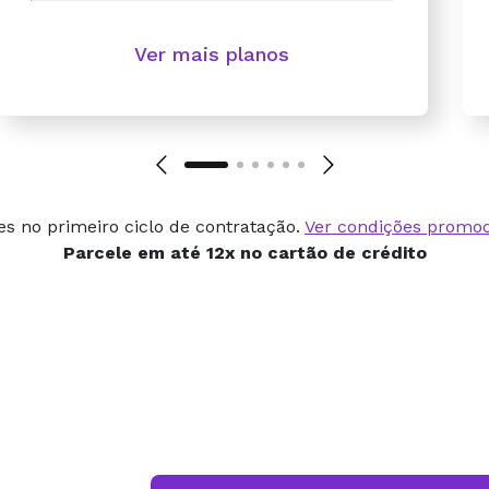
Ver mais planos
es no primeiro ciclo de contratação.
Ver condições promoc
Parcele em
até 12x
no cartão de crédito
A qualidade do site é
caiu, nunca recebemo
reclamação dos nossos 
e confiam em nós. Rec
manutenção, e tudo fl
problema.