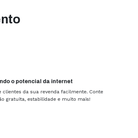
ento
 excelente. Nunca
s
nenhuma
clientes que acessam
ebemos aviso de cada
ui sem nenhum
ndo o potencial da internet
e clientes da sua revenda facilmente. Conte
gem uma vez por mês,
 gratuita, estabilidade e muito mais!
ra pagar. Isso gera
estor do negócio. A
r de entrar um monte
ite caiu.