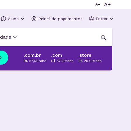
A+
A-
Ajuda
Painel de pagamentos
Entrar
idade
.com.br
.com
.store
o
R$ 57,00/ano
R$ 57,20/ano
R$ 29,00/ano