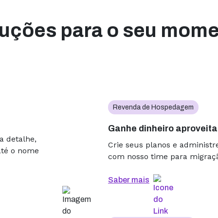
Miguel Alencar
MTech Consultoria
uções para o seu mom
A qualidade do site é
caiu, nunca recebemo
reclamação dos nossos 
e confiam em nós. Rec
manutenção, e tudo fl
problema.
Revenda de Hospedagem
Rodrigo K. Borges
Ganhe dinheiro aproveita
Drag Bar WorkRoom
a detalhe,
Crie seus planos e administr
até o nome
Só lembro da Hospeda
com nosso time para migração
quando vem a fatura pa
uma tranquilidade pro g
Saber mais
gente não se preocupa
de mensagem porque o s