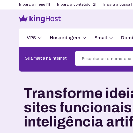
Ir para o menu [1]
Ir para o conteúdo [2]
Ir para a busca [
VPS
Hospedagem
Email
Domín
Sua marca na internet
Transforme ide
sites funcionai
inteligência artif