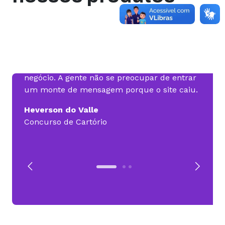
nca
Só lembro da Hospedagem uma vez por
Posso
mês, quando vem a fatura para pagar. Isso
em de
gera uma tranquilidade pro gestor do
Sites
s
negócio. A gente não se preocupar de entrar
não fo
 sem
um monte de mensagem porque o site caiu.
mais di
Heverson do Valle
Migue
Concurso de Cartório
MTech