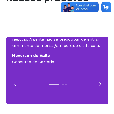
nca
Só lembro da Hospedagem uma vez por
Posso
mês, quando vem a fatura para pagar. Isso
em de
gera uma tranquilidade pro gestor do
Sites
s
negócio. A gente não se preocupar de entrar
não fo
 sem
um monte de mensagem porque o site caiu.
mais di
Heverson do Valle
Migue
Concurso de Cartório
MTech