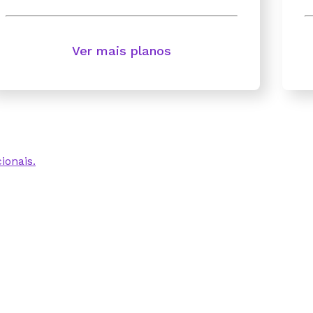
Ver mais planos
ionais.
 excelente. Nunca
s
nenhuma
clientes que acessam
ebemos aviso de cada
ui sem nenhum