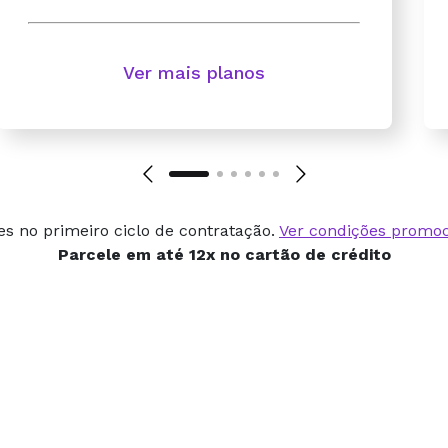
Ver mais planos
es no primeiro ciclo de contratação.
Ver condições promoc
Parcele em
até 12x
no cartão de crédito
A qualidade do site é
caiu, nunca recebemo
reclamação dos nossos 
e confiam em nós. Rec
manutenção, e tudo fl
problema.