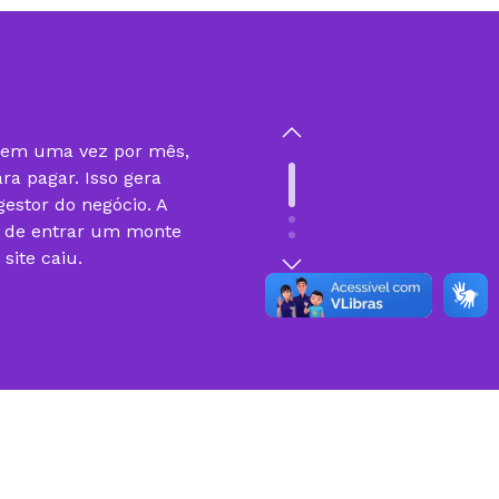
gem uma vez por mês,
ra pagar. Isso gera
estor do negócio. A
r de entrar um monte
ite caiu.
sso do nosso trabalho
 Plataformas Web e
o com a KingHost. Se
 processo seria muito