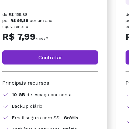
de
R$ 155,88
d
por
R$ 95,88
por
um ano
p
equivalente a
e
R$ 7,99
/mês*
Contratar
Principais recursos
P
10 GB
de espaço por conta
Backup diário
Email seguro com SSL
Grátis
AntiVírus e AntiSpam
Grátis