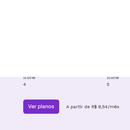
Hospedagem de Sites que aplica IA à criaç
agilidade e estabilidade técnica aos seus p
Servidores no Brasil
Crie s
Migração gratuita
Wordpr
Pagamento em Reais
Supor
Ver planos
A partir de R$ 8,54/mês