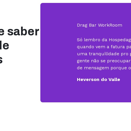
Rodrigo K. Borges
Drag Bar WorkRoom
e saber
Só lembro da Hospeda
de
quando vem a fatura pa
uma tranquilidade pro g
s
gente não se preocupa
de mensagem porque o s
Heverson do Valle
Concurso de Cartório
Posso dizer que o suce
em desenvolvimento de
Sites tem muita relaçã
não fosse a KingHost, o
mais difícil.