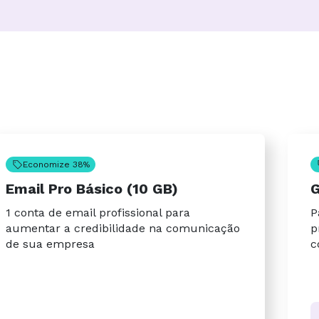
Economize 38%
Email Pro Básico (10 GB)
G
1 conta de email profissional para
P
aumentar a credibilidade na comunicação
p
de sua empresa
c