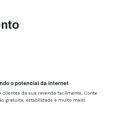
ento
 excelente. Nunca
s
nenhuma
clientes que acessam
ebemos aviso de cada
ui sem nenhum
ndo o potencial da internet
e clientes da sua revenda facilmente. Conte
gem uma vez por mês,
 gratuita, estabilidade e muito mais!
ra pagar. Isso gera
estor do negócio. A
r de entrar um monte
ite caiu.