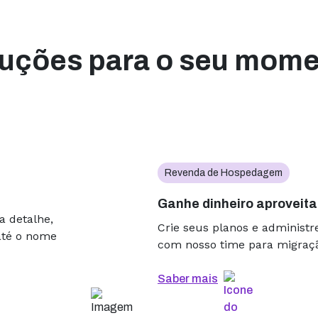
Miguel Alencar
MTech Consultoria
uções para o seu mom
A qualidade do site é
caiu, nunca recebemo
reclamação dos nossos 
e confiam em nós. Rec
manutenção, e tudo fl
problema.
Revenda de Hospedagem
Rodrigo K. Borges
Ganhe dinheiro aproveita
Drag Bar WorkRoom
a detalhe,
Crie seus planos e administr
até o nome
Só lembro da Hospeda
com nosso time para migração
quando vem a fatura pa
uma tranquilidade pro g
Saber mais
gente não se preocupa
de mensagem porque o s