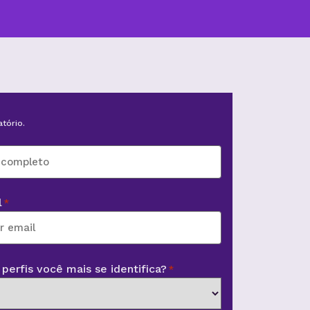
tório.
l
*
perfis você mais se identifica?
*