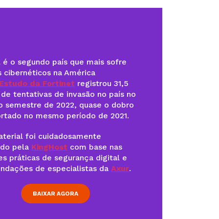
l é o segundo país que mais sofre
 cibernéticos na América
Estudo da Fortinet
registrou 31,5
 de tentativas de invasão no país no
o semestre de 2022, quase o dobro
ortado no mesmo período de 2021.
terial foi cuidadosamente
ado pela
KingHost
com base nas
s práticas de segurança digital e
ndações de especialistas da
Axur
.
BAIXAR AGORA