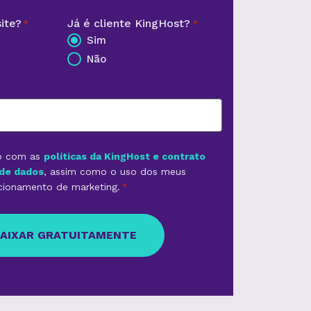
ite?
Já é cliente KingHost?
*
*
Sim
Não
o com as
políticas da KingHost e contrato
de dados
, assim como o uso dos meus
cionamento de marketing.
*