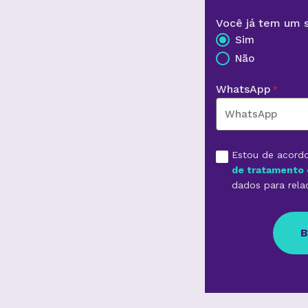
Você já tem um s
Sim
Não
WhatsApp
*
Aceite
Estou de acord
*
de tratamento 
dados para rela