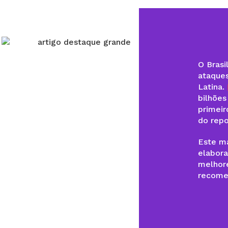
O Brasi
ataques
Latina.
bilhões
primeir
do rep
Este ma
elabor
melhore
recome