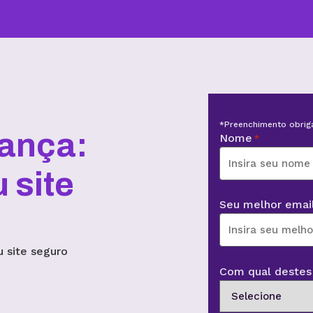
*Preenchimento obriga
rança:
Nome
*
 site
Seu melhor emai
Com qual destes 