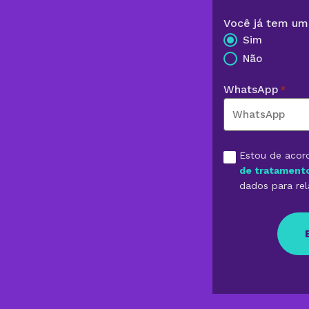
Você já tem um 
Sim
Não
WhatsApp
*
Aceite
Estou de aco
*
de tratament
dados para re