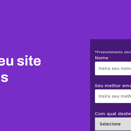
*Preenchimento obri
u site
Nome
*
os
Seu melhor ema
Com qual destes