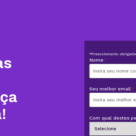
*Preenchimento obrigatór
as
Nome
*
Seu melhor email
*
nça
!
Com qual destes per