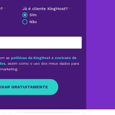
e?
Já é cliente KingHost?
*
*
Sim
Não
com as
políticas da KingHost e contrato de
dos
, assim como o uso dos meus dados para
marketing.
*