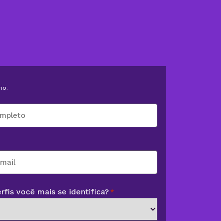
io.
fis você mais se identifica?
*