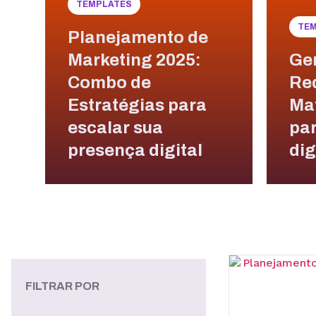
TEMPLATES
TE
Planejamento de
Marketing 2025:
Ge
Combo de
Red
Estratégias para
Mat
escalar sua
par
presença digital
dig
FILTRAR POR