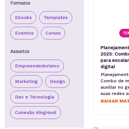
Formatos
Ebooks
Templates
Eventos
Cursos
TE
Planejament
Assuntos
2025: Combo
para escala
Empreendedorismo
digital
Planejament
Combo de ma
Marketing
Design
auxiliar no 
suas redes so
Dev e Tecnologia
sua presença
BAIXAR MA
Conexão KingHost