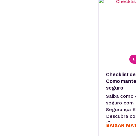
E
Checklist d
Como manter
seguro
Saiba como d
seguro com 
Segurança K
Descubra co
dicas em seu
BAIXAR MA