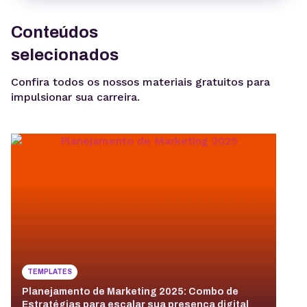
Conteúdos
selecionados
Confira todos os nossos materiais gratuitos para
impulsionar sua carreira.
TEMPLATES
Planejamento de Marketing 2025: Combo de
G
Estratégias para escalar sua presença digital
g