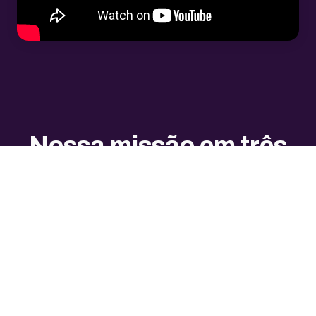
Nossa missão em três
pilares
Trabalhamos com três pilares
fundamentais para transformar o
ambiente digital