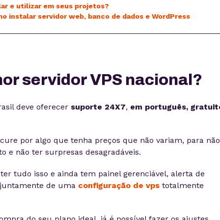
ar e utilizar em seus projetos?
o instalar servidor web, banco de dados e WordPress
hor servidor VPS nacional?
asil deve oferecer
suporte 24X7
,
em português, gratuit
cure por algo que tenha preços que não variam, para não
 e não ter surpresas desagradáveis.
er tudo isso e ainda tem painel gerenciável, alerta de
, juntamente de uma
configuração de vps
totalmente
mpra do seu plano ideal, já é possível fazer os ajustes