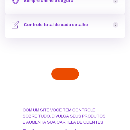
Sempre online e seguro
Com a
hospedagem de sites
você fica sempre no
ar
, estável, e sem perder clientes, além de ter todos os
Controle total de cada detalhe
dados protegidos.
Você decide
a aparência, o estilo e o conteúdo do seu
site. Só terão mudanças quando você resolver que está
na hora.
COM UM SITE VOCÊ TEM CONTROLE
SOBRE TUDO, DIVULGA SEUS PRODUTOS
E AUMENTA SUA CARTELA DE CLIENTES