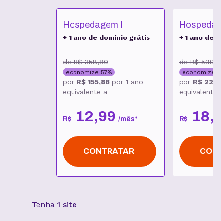
Hospedagem I
Hospedag
+ 1 ano de domínio grátis
+ 1 ano de d
de
R$ 358,80
de
R$ 599,
economize
57
%
economize
6
por
R$ 155,88
por
1 ano
por
R$ 227,
equivalente a
equivalente 
12
,
99
18
,
R$
/
mês
*
R$
CONTRATAR
CON
Tenha
1 site