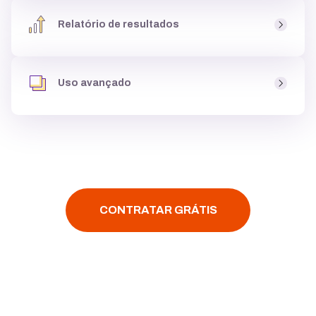
Ao criar um site você tem acesso a um
banco de fotos
,
uma biblioteca de imagens, com milhares de
opções
Relatório de resultados
gratuitas
para usar dentro do site, podendo
criar até
galeria de imagens
, e deixá-lo atrativo para clientes.
Você tem acesso aos
resultados do seu site
, como
páginas mais visitadas
e
origem dos acessos
, para
Uso avançado
entender se o site está
performando bem,
e ainda tem
acesso ao Google Analytics.
Assim que você criar um site é possível
instalar
códigos personalizados
,
configurar multi-idiomas
,
fazer
integração
com
YouTube, Google Maps ou
Facebook
, tudo
com poucos cliques.
CONTRATAR GRÁTIS