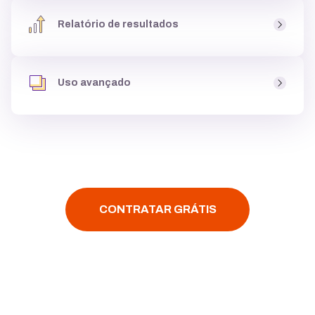
Ao criar um site você tem acesso a um
banco de fotos
,
uma biblioteca de imagens, com milhares de
opções
Relatório de resultados
gratuitas
para usar dentro do site, podendo
criar até
galeria de imagens
, e deixá-lo atrativo para clientes.
Você tem acesso aos
resultados do seu site
, como
páginas mais visitadas
e
origem dos acessos
, para
Uso avançado
entender se o site está
performando bem,
e ainda tem
acesso ao Google Analytics.
Assim que você criar um site é possível
instalar
códigos personalizados
,
configurar multi-idiomas
,
fazer
integração
com
YouTube, Google Maps ou
Facebook
, tudo
com poucos cliques.
CONTRATAR GRÁTIS