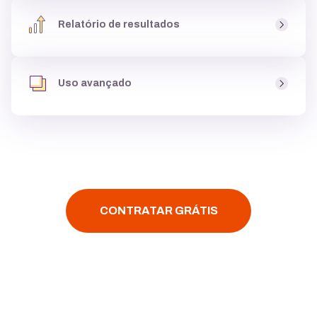
Ao criar um site você tem acesso a um
banco de fotos
,
uma biblioteca de imagens, com milhares de
opções
Relatório de resultados
gratuitas
para usar dentro do site, podendo
criar até
galeria de imagens
, e deixá-lo atrativo para clientes.
Você tem acesso aos
resultados do seu site
, como
páginas mais visitadas
e
origem dos acessos
, para
Uso avançado
entender se o site está
performando bem,
e ainda tem
acesso ao Google Analytics.
Assim que você criar um site é possível
instalar
códigos personalizados
,
configurar multi-idiomas
,
fazer
integração
com
YouTube, Google Maps ou
Facebook
, tudo
com poucos cliques.
CONTRATAR GRÁTIS