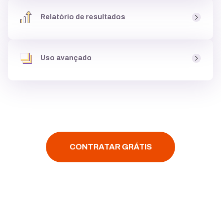
Ao criar um site você tem acesso a um
banco de fotos
,
uma biblioteca de imagens, com milhares de
opções
Relatório de resultados
gratuitas
para usar dentro do site, podendo
criar até
galeria de imagens
, e deixá-lo atrativo para clientes.
Você tem acesso aos
resultados do seu site
, como
páginas mais visitadas
e
origem dos acessos
, para
Uso avançado
entender se o site está
performando bem,
e ainda tem
acesso ao Google Analytics.
Assim que você criar um site é possível
instalar
códigos personalizados
,
configurar multi-idiomas
,
fazer
integração
com
YouTube, Google Maps ou
Facebook
, tudo
com poucos cliques.
CONTRATAR GRÁTIS