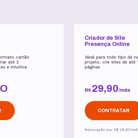
Criador de Site
Presença Online
formato cartão
Ideal para todo tipo de 
riar até 2
projeto, crie sites de até
es e intuitiva
páginas
TO
29
,
90
R$
/
mês
R
CONTRATAR
Renovação por
R$ 29,90
/mê