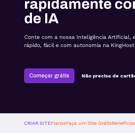
rapidamente co
de IA
Conte com a nossa Inteligência Artificial, e
rápido, fácil e com autonomia na KingHost
Começar grátis
Não precisa de cartã
CRIAR SITE
Planos
Faça um Site Grátis
Benefício