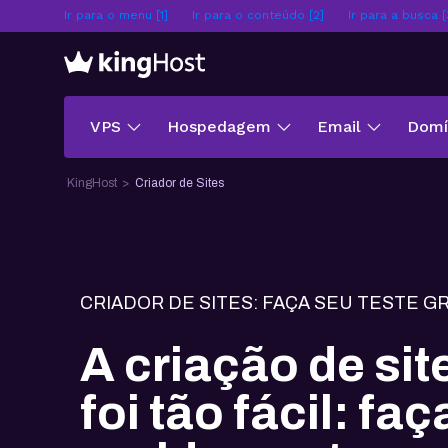
Ir para o menu [1]
Ir para o conteúdo [2]
Ir para a busca [
VPS
Hospedagem
Email
Domín
KingHost
Criador de Sites
CRIADOR DE SITES: FAÇA SEU TESTE GR
A criação de si
foi tão fácil: fa