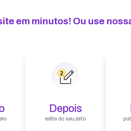
u site em minutos! Ou use nos
o
Depois
elo
edite do seu jeito
pub