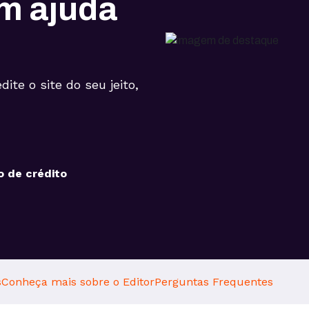
m ajuda
dite o site do seu jeito,
o de crédito
s
Conheça mais sobre o Editor
Perguntas Frequentes