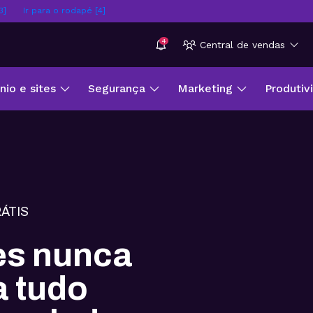
3]
Ir para o rodapé [4]
4
Central de vendas
io e sites
Segurança
Marketing
Produtiv
ÁTIS
tes nunca
ça tudo