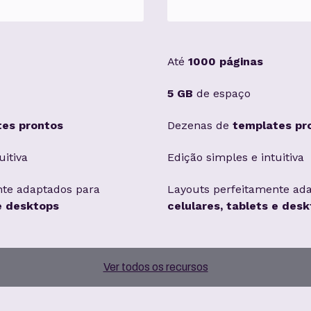
Até
1000 páginas
5 GB
de espaço
tes prontos
Dezenas de
templates pr
uitiva
Edição simples e intuitiva
nte adaptados para
Layouts perfeitamente ad
 e desktops
celulares, tablets e des
Geração de ofertas intelig
Sem marca KingHost
Dominio personalizável
Integração com Youtube e
Imagens profissionais
Loja com
3 produtos
captar leads
Ver todos os recursos