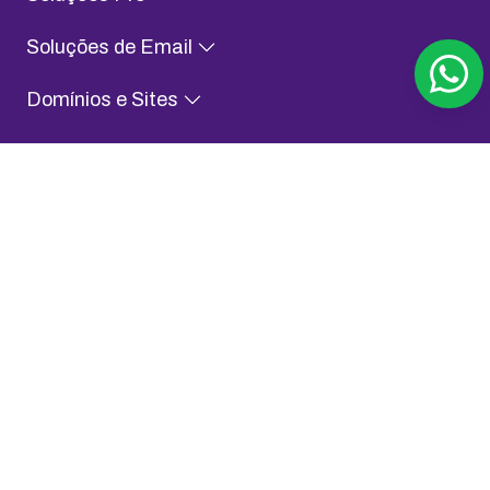
Soluções de Email
Domínios e Sites
Conteúdo para Evoluir
Sobre KingHost
Fale com a gente
Assessoria de Imprensa
Aplicativo KingHost