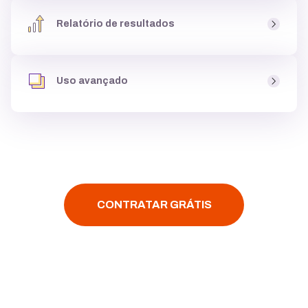
Relatório de resultados
gratuitas
para usar dentro do site, podendo
criar até
galeria de imagens
, e deixá-lo atrativo para clientes.
Você tem acesso aos
resultados do seu site
, como
páginas mais visitadas
e
origem dos acessos
, para
Uso avançado
entender se o site está
performando bem,
e ainda tem
acesso ao Google Analytics.
Assim que você criar um site é possível
instalar
códigos personalizados
,
configurar multi-idiomas
,
fazer
integração
com
YouTube, Google Maps ou
Facebook
, tudo
com poucos cliques.
CONTRATAR GRÁTIS