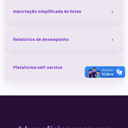
Importação simplificada de listas
Relatórios de desempenho
Plataforma self-service