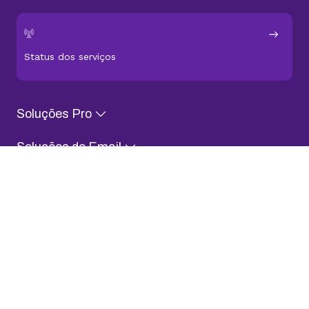
Status dos serviços
Soluções Pro
Soluções de Email
Domínios e Sites
Conteúdo para Evoluir
Sobre KingHost
Fale com a gente