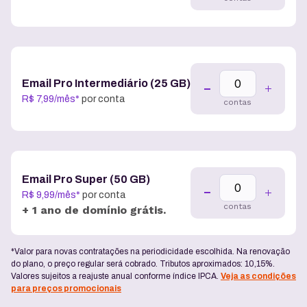
Email Pro Intermediário (25 GB)
R$
7
,
99
/
mês
*
por conta
contas
Email Pro Super (50 GB)
R$
9
,
99
/
mês
*
por conta
contas
+ 1 ano de domínio grátis.
*Valor para novas contratações na periodicidade escolhida. Na renovação
do plano, o preço regular será cobrado. Tributos aproximados: 10,15%.
Valores sujeitos a reajuste anual conforme índice IPCA.
Veja as condições
para preços promocionais