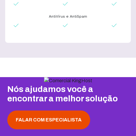
AntiVírus e AntiSpam
Nós ajudamos você a
encontrar a melhor solução
FALAR COM ESPECIALISTA