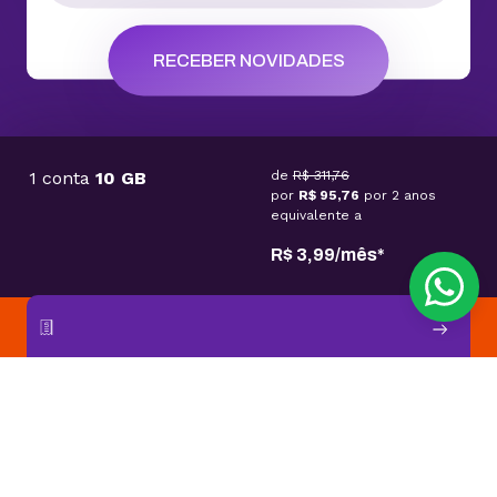
RECEBER NOVIDADES
1 conta
10 GB
de
R$ 311,76
por
R$ 95,76
por
2 anos
Atendemos você todos os dias a qualquer hora
equivalente a
Falar via Chat
WhatsApp
R$
3
,
99
/
mês
*
CONTRATAR
2ª via de Boleto
Central de Ajuda