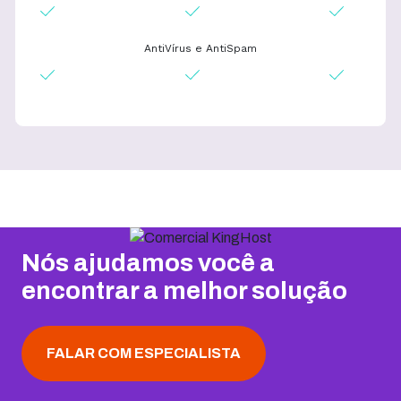
AntiVírus e AntiSpam
Nós ajudamos você a
encontrar a melhor solução
FALAR COM ESPECIALISTA