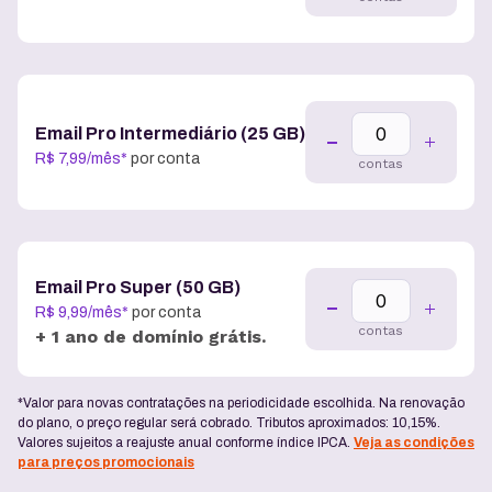
Email Pro Intermediário (25 GB)
R$
7
,
99
/
mês
*
por conta
contas
Email Pro Super (50 GB)
R$
9
,
99
/
mês
*
por conta
contas
+ 1 ano de domínio grátis.
*Valor para novas contratações na periodicidade escolhida. Na renovação
do plano, o preço regular será cobrado. Tributos aproximados: 10,15%.
Valores sujeitos a reajuste anual conforme índice IPCA.
Veja as condições
para preços promocionais