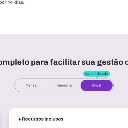
or 14 dias!
mpleto para facilitar sua gestão 
Mais indicado
Mensal
Trimestral
Anual
+ Recursos inclusos