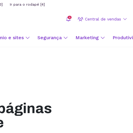
3]
Ir para o rodapé [4]
4
Central de vendas
io e sites
Segurança
Marketing
Produtiv
 páginas
e