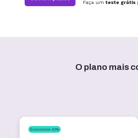
Faça um
teste grátis
p
O plano mais co
Economize
43
%