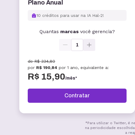
Plano Anual
10 créditos para usar na IA Hal-2!
Quantas
marcas
você gerencia?
1
de
R$ 334,80
por
R$ 190,84
por
1 ano
, equivalente a:
R$ 15,90
/mês*
Contratar
*Para utilizar o Twitter, 
na periodicidade escolhida
a rea