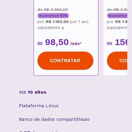
de
R$ 2.364,00
de
R$ 3.900
economize
50
%
economize
5
por
R$ 1.182,00
por
1 ano
por
R$ 1.87
equivalente a
equivalente 
98
,
50
156
R$
/
mês
*
R$
CONTRATAR
CON
Até
10 sites
Plataforma Linux
Banco de dados compartilhado