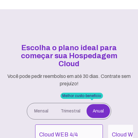
Escolha o plano ideal para
começar sua Hospedagem
Cloud
Você pode pedir reembolso em até 30 dias. Contrate sem
prejuízo!
Melhor custo-benefício
Mensal
Trimestral
Anual
Cloud WEB 4/4
Cloud WE