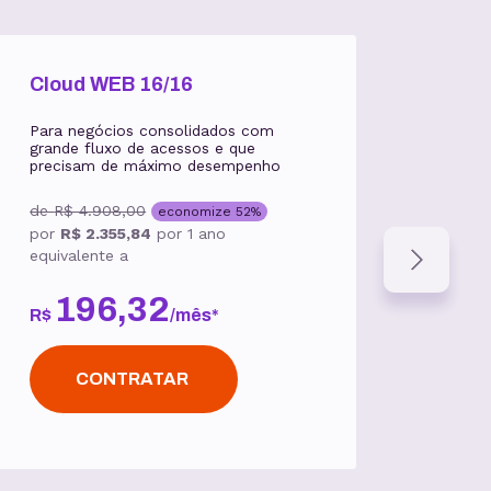
Cloud WEB 16/16
Clo
Para negócios consolidados com
Na dú
grande fluxo de acessos e que
perfe
precisam de máximo desempenho
chego
suces
de
R$ 4.908,00
economize
52
%
de
R$
por
R$ 2.355,84
por
1 ano
por
R
equivalente a
equiv
196
,
32
R$
/
mês
*
R$
CONTRATAR