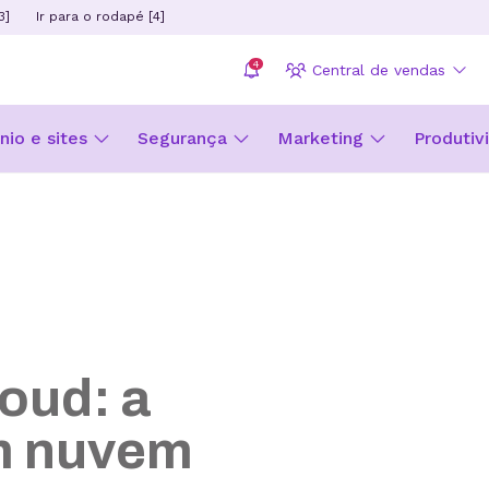
3]
Ir para o rodapé [4]
4
Central de vendas
io e sites
Segurança
Marketing
Produtiv
oud: a
m nuvem