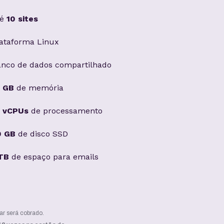
té
10 sites
ataforma Linux
anco de dados compartilhado
6 GB
de memória
6 vCPUs
de processamento
0 GB
de disco SSD
 TB
de espaço para emails
ar será cobrado.