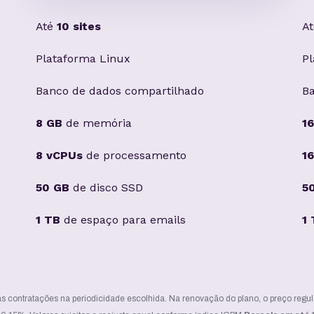
Até
10 sites
A
Plataforma Linux
Pl
Banco de dados compartilhado
B
8 GB
de memória
1
8 vCPUs
de processamento
1
50 GB
de disco SSD
5
1 TB
de espaço para emails
1
as contratações na periodicidade escolhida. Na renovação do plano, o preço regul