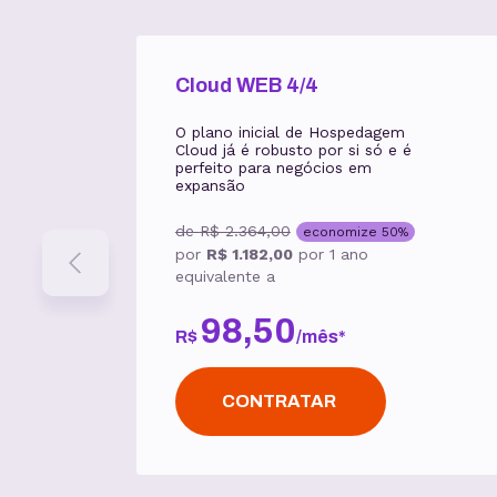
Cloud WEB 4/4
O plano inicial de Hospedagem
Cloud já é robusto por si só e é
perfeito para negócios em
expansão
de
R$ 2.364,00
economize
50
%
por
R$ 1.182,00
por
1 ano
equivalente a
98
,
50
R$
/
mês
*
CONTRATAR