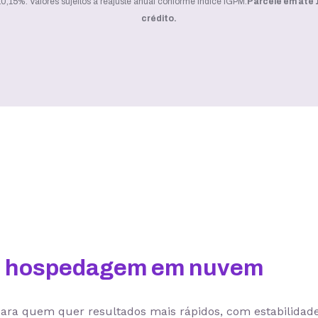
0,15%. Valores sujeitos a reajuste anual conforme índice IGPM.
Parcele em até 
crédito.
om hospedagem em nuvem
 para quem quer resultados mais rápidos, com estabilidad