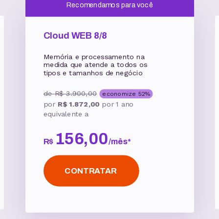
Recomendamos para você
Cloud WEB 8/8
Memória e processamento na
medida que atende a todos os
tipos e tamanhos de negócio
de
R$ 3.900,00
economize
52
%
por
R$ 1.872,00
por
1 ano
equivalente a
156
,
00
R$
/
mês
*
CONTRATAR