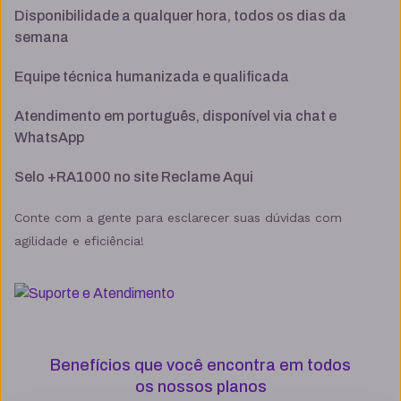
Disponibilidade a qualquer hora, todos os dias da
semana
Suporte 24/7 com especialistas
Equipe técnica humanizada e qualificada
30 dias para pedir reembolso
Atendimento em português, disponível via chat e
WhatsApp
Selo +RA1000 no site Reclame Aqui
SSL ilimitado grátis
Conte com a gente para esclarecer suas dúvidas com
agilidade e eficiência!
Backup diário
Segurança
Benefícios que você encontra em todos
ModSecurity
os nossos planos