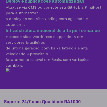
Deploy e publicações automatizadas
Migração grátis
Atualize via CMS ou conecte seu GitHub à KingHost
para automatizar
o deploy do seu Vibe Coding com agilidade e
Vibe Coding
autonomia.
Infraestrutura nacional de alta performance
Hospede sites WordPress e apps de IA em
Criador de Sites grátis
servidores brasileiros
de última geração, com baixa latência e alta
velocidade. Aproveite o
faturamento estável em Reais, sem variações
Armazenamento
cambiais.
10 GB
15 GB
25 GB
Contas de email grátis
5 contas
25 contas
100 contas
Largura de banda ilimitada
Suporte 24/7 com Qualidade RA1000