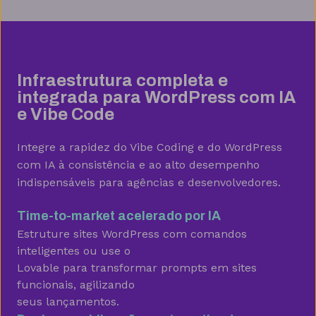
Hospedagem I
Hospedagem II
Hospedagem III
R$
9,99
R$
15,99
R$
19,99
/mês
/mês
/mês
Infraestrutura completa e
Contratar
Contratar
Contratar
integrada para WordPress com IA
e Vibe Code
Armazenamento
Integre a rapidez do Vibe Coding e do WordPress
Quantidade de sites
com IA à consistência e ao alto desempenho
indispensáveis para agências e desenvolvedores.
1 site
3 sites
5 sites
Hospedagem gerenciada para WordPress
Time-to-market acelerado por IA
Estruture sites WordPress com comandos
inteligentes ou use o
Lovable para transformar prompts em sites
Domínio grátis
funcionais, agilizando
seus lançamentos.