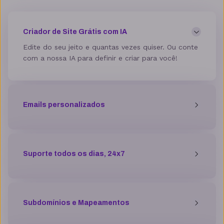
Mod_deflate
Criador de Site Grátis com IA
Edite do seu jeito e quantas vezes quiser. Ou conte
com a nossa IA para definir e criar para você!
Detector de malware
Emails personalizados
Proteção contra DDoS
Antivírus
Suporte todos os dias, 24x7
Gerenciador de acessos
Subdomínios e Mapeamentos