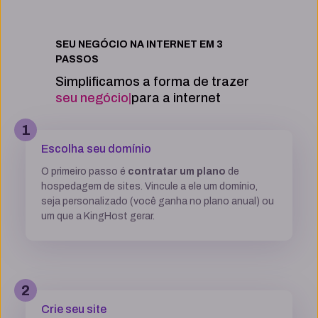
Integração com Google PageSpeed
SEU NEGÓCIO NA INTERNET EM 3
PASSOS
Informações técnicas
Simplificamos a forma de trazer
seu neg
|
para a internet
Acesso FTP
1
Escolha seu domínio
Banco de dados MySQL ilimitados
O primeiro passo é
contratar um plano
de
hospedagem de sites. Vincule a ele um domínio,
5 GB
7,7GB
12,5 GB
seja personalizado (você ganha no plano anual) ou
um que a KingHost gerar.
Acesso SSH
Múltiplas versões do PHP
2
Crie seu site