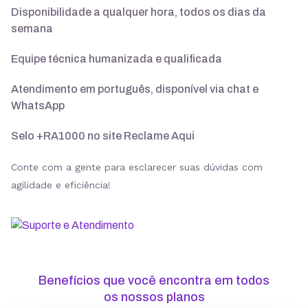
Disponibilidade a qualquer hora, todos os dias da
semana
Suporte 24/7 com especialistas
Equipe técnica humanizada e qualificada
30 dias para pedir reembolso
Atendimento em português, disponível via chat e
WhatsApp
Selo +RA1000 no site Reclame Aqui
SSL ilimitado grátis
Conte com a gente para esclarecer suas dúvidas com
agilidade e eficiência!
Backup diário
Segurança
Benefícios que você encontra em todos
ModSecurity
os nossos planos