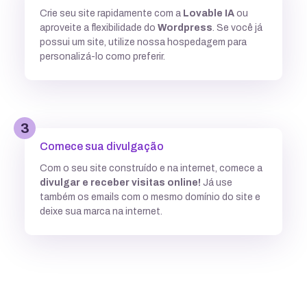
Crie seu site rapidamente com a
Lovable IA
ou
Múltiplas versões do ASP
aproveite a flexibilidade do
Wordpress
. Se você já
possui um site, utilize nossa hospedagem para
personalizá-lo como preferir.
Python
3
Integração com ferramentas Git
Comece sua divulgação
Com o seu site construído e na internet, comece a
divulgar e receber visitas online!
Já use
Subdomínios ilimitados
também os emails com o mesmo domínio do site e
deixe sua marca na internet.