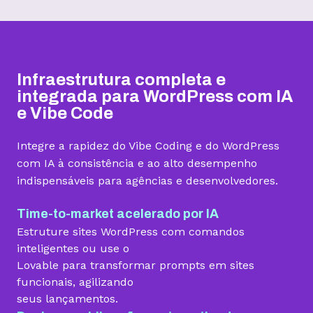
Hospedagem I
Hospedagem II
Hospedagem III
R$
9,99
R$
15,99
R$
19,99
/mês
/mês
/mês
Infraestrutura completa e
Contratar
Contratar
Contratar
integrada para WordPress com IA
e Vibe Code
Armazenamento
Integre a rapidez do Vibe Coding e do WordPress
Quantidade de sites
com IA à consistência e ao alto desempenho
indispensáveis para agências e desenvolvedores.
1 site
3 sites
5 sites
Hospedagem gerenciada para WordPress
Time-to-market acelerado por IA
Estruture sites WordPress com comandos
inteligentes ou use o
Lovable para transformar prompts em sites
Domínio grátis
funcionais, agilizando
seus lançamentos.