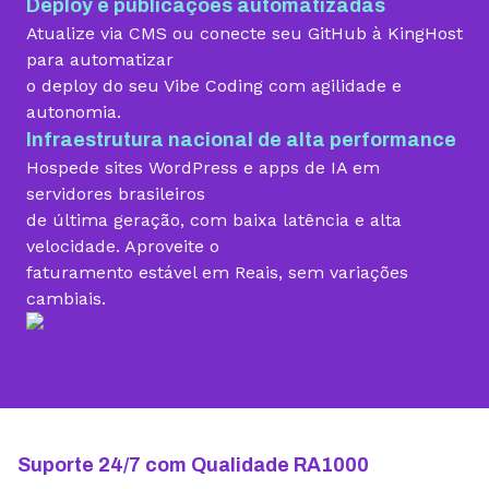
Deploy e publicações automatizadas
Migração grátis
Atualize via CMS ou conecte seu GitHub à KingHost
para automatizar
o deploy do seu Vibe Coding com agilidade e
Vibe Coding
autonomia.
Infraestrutura nacional de alta performance
Hospede sites WordPress e apps de IA em
Criador de Sites grátis
servidores brasileiros
de última geração, com baixa latência e alta
velocidade. Aproveite o
faturamento estável em Reais, sem variações
Armazenamento
cambiais.
10 GB
15 GB
25 GB
Contas de email grátis
5 contas
25 contas
100 contas
Largura de banda ilimitada
Suporte 24/7 com Qualidade RA1000