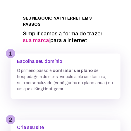
Integração com Google PageSpeed
SEU NEGÓCIO NA INTERNET EM 3
PASSOS
Informações técnicas
Simplificamos a forma de trazer
su
|
para a internet
Acesso FTP
1
Escolha seu domínio
Banco de dados MySQL ilimitados
O primeiro passo é
contratar um plano
de
hospedagem de sites. Vincule a ele um domínio,
5 GB
7,7GB
12,5 GB
seja personalizado (você ganha no plano anual) ou
um que a KingHost gerar.
Acesso SSH
Múltiplas versões do PHP
2
Crie seu site