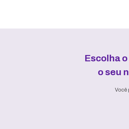
Escolha o
o seu 
Você 