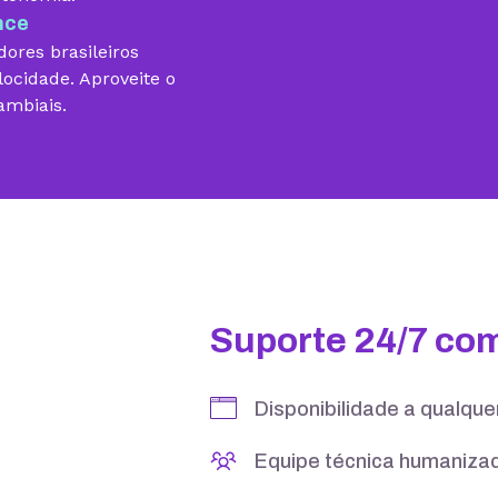
nce
ores brasileiros
locidade. Aproveite o
ambiais.
10 GB
15 GB
5 contas
25 contas
Suporte 24/7 co
Disponibilidade a qualqu
Equipe técnica humanizad