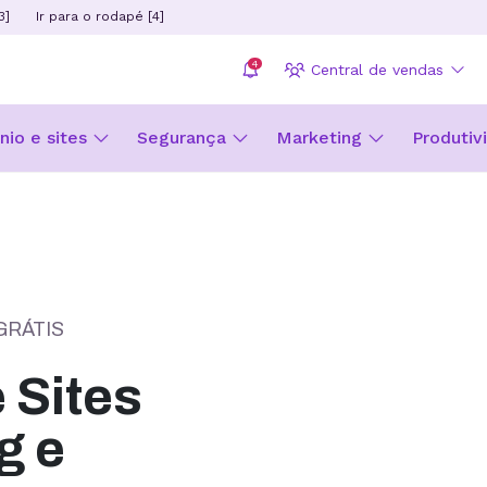
3]
Ir para o rodapé [4]
4
Central de vendas
io e sites
Segurança
Marketing
Produtiv
GRÁTIS
Sites
g e