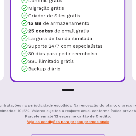
Domínio grátis
Migração grátis
Criador de Sites grátis
15 GB
de armazenamento
25 contas
de email grátis
Largura de banda ilimitada
Suporte 24/7 com especialistas
30 dias para pedir reembolso
SSL ilimitado grátis
Backup diário
ontratações na periodicidade escolhida. Na renovação do plano, o preço r
ximados: 10,15%. Valores sujeitos a reajuste anual conforme índice previst
Parcele em até 12 vezes no cartão de Crédito.
Veja as condições para preços promocionais