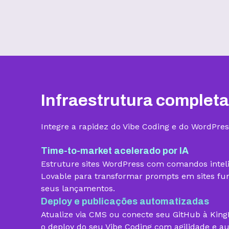
Benefícios
Infraestrutura completa
Armazenamento
Integre a rapidez do Vibe Coding e do WordPres
Quantidade de sites
Time-to-market acelerado por IA
Estruture sites WordPress com comandos intel
Hospedagem gerenciada para
Lovable para transformar prompts em sites func
WordPress
seus lançamentos.
Domínio grátis
Deploy e publicações automatizadas
Atualize via CMS ou conecte seu GitHub à Kin
Migração grátis
o deploy do seu Vibe Coding com agilidade e a