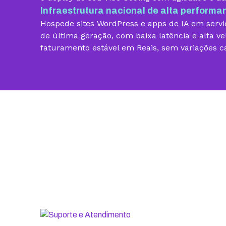
Infraestrutura nacional de alta performa
Vibe Coding
Hospede sites WordPress e apps de IA em servid
Criador de Sites grátis
de última geração, com baixa latência e alta ve
faturamento estável em Reais, sem variações c
Armazenamento
Contas de email grátis
Largura de banda ilimitada
Suporte 24/7 com especialistas
30 dias para pedir reembolso
SSL ilimitado grátis
Backup diário
Segurança