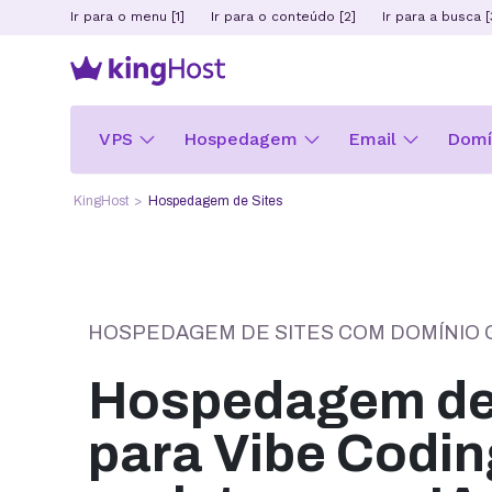
Ir para o menu [1]
Ir para o conteúdo [2]
Ir para a busca [
VPS
Hospedagem
Email
Domín
KingHost
Hospedagem de Sites
HOSPEDAGEM DE SITES COM DOMÍNIO 
Hospedagem de 
para Vibe Codin