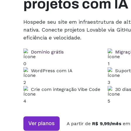
projetos com IA
Hospede seu site em infraestrutura de al
nativa. Conecte projetos Lovable via Git
eficiência e velocidade.
Domínio grátis
Migraçã
WordPress com IA
Suport
Crie com integração Vibe Code
30 dia
Ver planos
A partir de
R$ 9,99/mês
em 