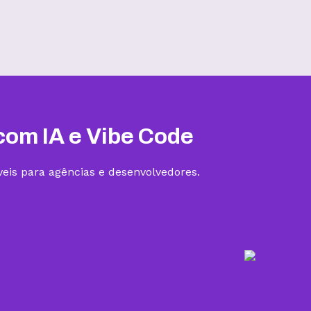
Hospedagem III
R$
19,99
/mês
Contratar
com IA e Vibe Code
eis para agências e desenvolvedores.
5 sites