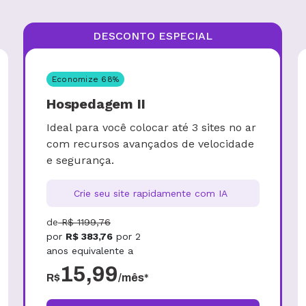
DESCONTO ESPECIAL
Economize
68
%
Hospedagem II
Ideal para você colocar até 3 sites no ar
com recursos avançados de velocidade
e segurança.
Crie seu site rapidamente com IA
de
R$
1199,76
por
R$
383,76
por
2
anos
equivalente a
15,99
R$
/mês*