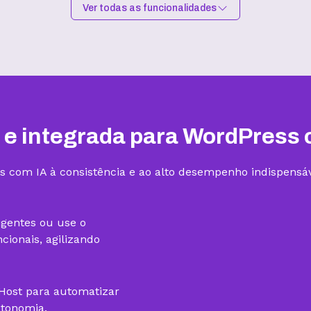
Ver todas as funcionalidades
Hospedagem I
Hospedagem II
R$
9,99
/mês
R$
15,99
/mês
Contratar
Contratar
 e integrada para WordPress 
s com IA à consistência e ao alto desempenho indispensáv
1 site
3 sites
igentes ou use o
ionais, agilizando
gHost para automatizar
utonomia.