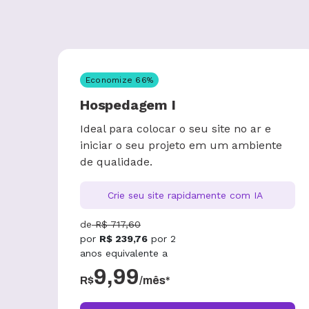
Economize
66
%
Hospedagem I
Ideal para colocar o seu site no ar e
iniciar o seu projeto em um ambiente
de qualidade.
Crie seu site rapidamente com IA
de
R$
717,60
por
R$
239,76
por
2
anos
equivalente a
9,99
R$
/mês*