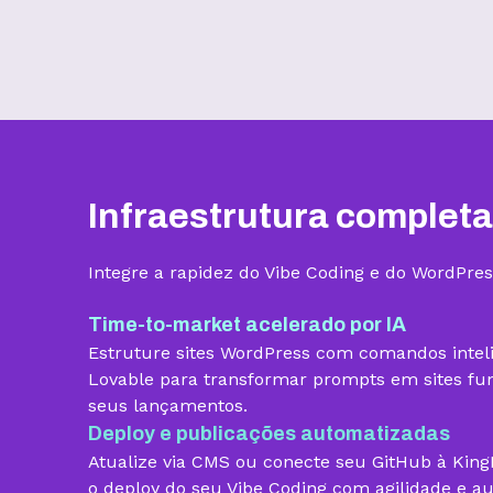
Benefícios
Infraestrutura completa
Armazenamento
Integre a rapidez do Vibe Coding e do WordPres
Quantidade de sites
Time-to-market acelerado por IA
Estruture sites WordPress com comandos intel
Hospedagem gerenciada para
Lovable para transformar prompts em sites func
WordPress
seus lançamentos.
Domínio grátis
Deploy e publicações automatizadas
Atualize via CMS ou conecte seu GitHub à Kin
Migração grátis
o deploy do seu Vibe Coding com agilidade e a