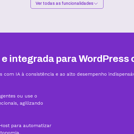
Ver todas as funcionalidades
Hospedagem I
Hospedagem II
R$
9,99
/mês
R$
15,99
/mês
Contratar
Contratar
 e integrada para WordPress 
s com IA à consistência e ao alto desempenho indispensáv
1 site
3 sites
igentes ou use o
ionais, agilizando
gHost para automatizar
utonomia.