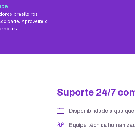
nce
ores brasileiros
locidade. Aproveite o
ambiais.
10 GB
15 GB
5 contas
25 contas
Suporte 24/7 co
Disponibilidade a qualqu
Equipe técnica humanizad