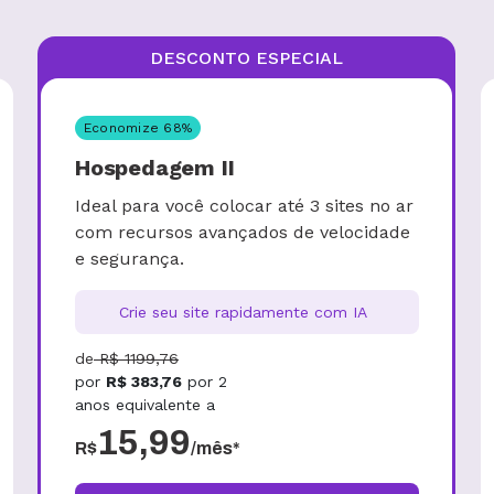
DESCONTO ESPECIAL
Economize
68
%
Hospedagem II
Ideal para você colocar até 3 sites no ar
com recursos avançados de velocidade
e segurança.
Crie seu site rapidamente com IA
de
R$
1199,76
por
R$
383,76
por
2
anos
equivalente a
15,99
R$
/mês*