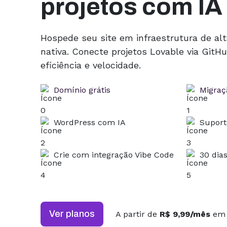
projetos com IA
Hospede seu site em infraestrutura de al
nativa. Conecte projetos Lovable via Git
eficiência e velocidade.
Domínio grátis
Migraçã
WordPress com IA
Suport
Crie com integração Vibe Code
30 dia
Ver planos
A partir de
R$ 9,99/mês
em 