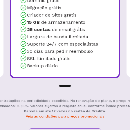
Domínio grátis
Migração grátis
Criador de Sites grátis
15 GB
de armazenamento
25 contas
de email grátis
Largura de banda ilimitada
Suporte 24/7 com especialistas
30 dias para pedir reembolso
SSL ilimitado grátis
Backup diário
ontratações na periodicidade escolhida. Na renovação do plano, o preço r
ximados: 10,15%. Valores sujeitos a reajuste anual conforme índice previst
Parcele em até 12 vezes no cartão de Crédito.
Veja as condições para preços promocionais