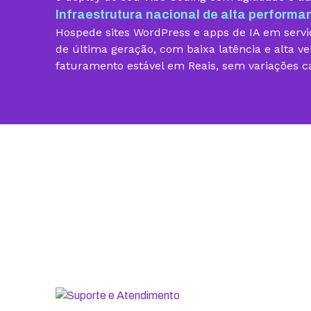
Infraestrutura nacional de alta performa
Vibe Coding
Hospede sites WordPress e apps de IA em servid
Criador de Sites grátis
de última geração, com baixa latência e alta ve
faturamento estável em Reais, sem variações c
Armazenamento
Contas de email grátis
Largura de banda ilimitada
Suporte 24/7 com especialistas
30 dias para pedir reembolso
SSL ilimitado grátis
Backup diário
Segurança