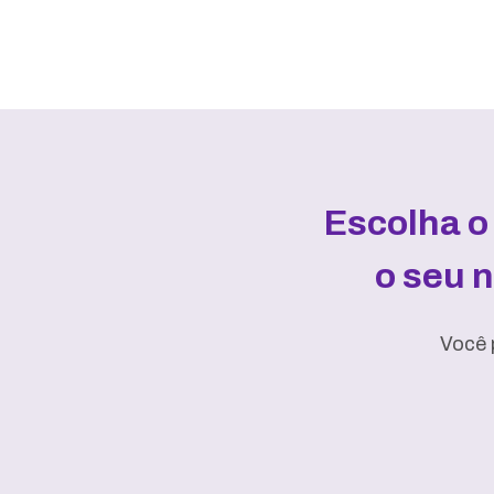
Escolha o
o seu 
Você 