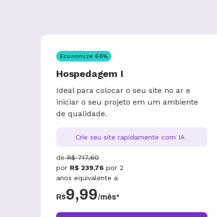
Economize
66
%
Hospedagem I
Ideal para colocar o seu site no ar e
iniciar o seu projeto em um ambiente
de qualidade.
Crie seu site rapidamente com IA
de
R$
717,60
por
R$
239,76
por
2
anos
equivalente a
9,99
R$
/mês*