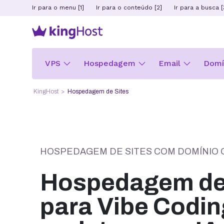
Ir para o menu [1]
Ir para o conteúdo [2]
Ir para a busca [
VPS
Hospedagem
Email
Domín
KingHost
Hospedagem de Sites
HOSPEDAGEM DE SITES COM DOMÍNIO 
Hospedagem de 
para Vibe Codin