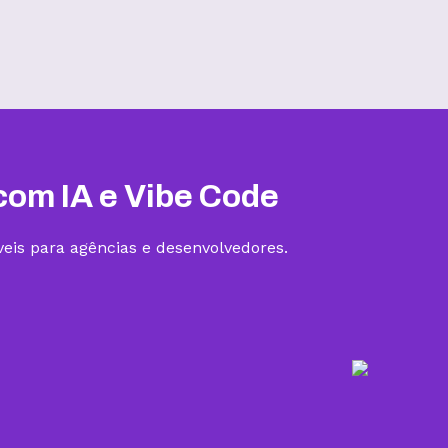
Hospedagem III
R$
19,99
/mês
Contratar
com IA e Vibe Code
eis para agências e desenvolvedores.
5 sites