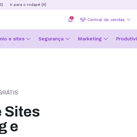
3]
Ir para o rodapé [4]
4
Central de vendas
io e sites
Segurança
Marketing
Produtiv
GRÁTIS
Sites
g e