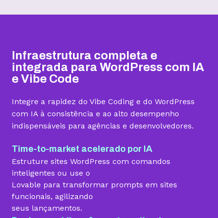
Hospedagem I
Hospedagem II
Hospedagem III
R$
9,99
R$
15,99
R$
19,99
/mês
/mês
/mês
Infraestrutura completa e
Contratar
Contratar
Contratar
integrada para WordPress com IA
e Vibe Code
Armazenamento
Integre a rapidez do Vibe Coding e do WordPress
Quantidade de sites
com IA à consistência e ao alto desempenho
indispensáveis para agências e desenvolvedores.
1 site
3 sites
5 sites
Hospedagem gerenciada para WordPress
Time-to-market acelerado por IA
Estruture sites WordPress com comandos
inteligentes ou use o
Lovable para transformar prompts em sites
Domínio grátis
funcionais, agilizando
seus lançamentos.