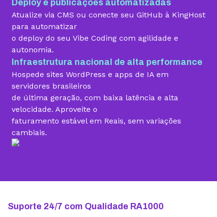
Deploy e publicações automatizadas
Migração grátis
Atualize via CMS ou conecte seu GitHub à KingHost
para automatizar
o deploy do seu Vibe Coding com agilidade e
Vibe Coding
autonomia.
Infraestrutura nacional de alta performance
Hospede sites WordPress e apps de IA em
Criador de Sites grátis
servidores brasileiros
de última geração, com baixa latência e alta
velocidade. Aproveite o
faturamento estável em Reais, sem variações
Armazenamento
cambiais.
10 GB
15 GB
25 GB
Contas de email grátis
5 contas
25 contas
100 contas
Largura de banda ilimitada
Suporte 24/7 com Qualidade RA1000