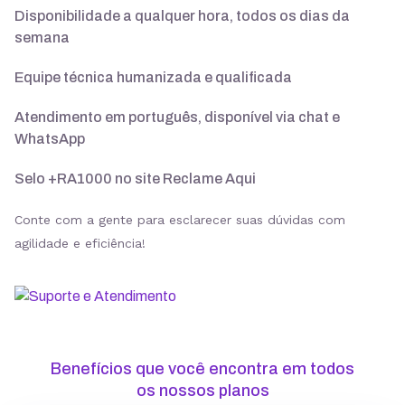
Disponibilidade a qualquer hora, todos os dias da
semana
Suporte 24/7 com especialistas
Equipe técnica humanizada e qualificada
30 dias para pedir reembolso
Atendimento em português, disponível via chat e
WhatsApp
Selo +RA1000 no site Reclame Aqui
SSL ilimitado grátis
Conte com a gente para esclarecer suas dúvidas com
agilidade e eficiência!
Backup diário
Segurança
Benefícios que você encontra em todos
ModSecurity
os nossos planos