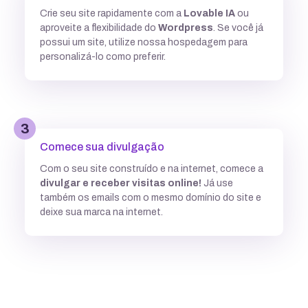
Crie seu site rapidamente com a
Lovable IA
ou
Múltiplas versões do ASP
aproveite a flexibilidade do
Wordpress
. Se você já
possui um site, utilize nossa hospedagem para
personalizá-lo como preferir.
Python
3
Integração com ferramentas Git
Comece sua divulgação
Com o seu site construído e na internet, comece a
divulgar e receber visitas online!
Já use
Subdomínios ilimitados
também os emails com o mesmo domínio do site e
deixe sua marca na internet.