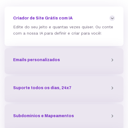
Mod_deflate
Criador de Site Grátis com IA
Edite do seu jeito e quantas vezes quiser. Ou conte
com a nossa IA para definir e criar para você!
Detector de malware
Emails personalizados
Proteção contra DDoS
Antivírus
Suporte todos os dias, 24x7
Gerenciador de acessos
Subdomínios e Mapeamentos