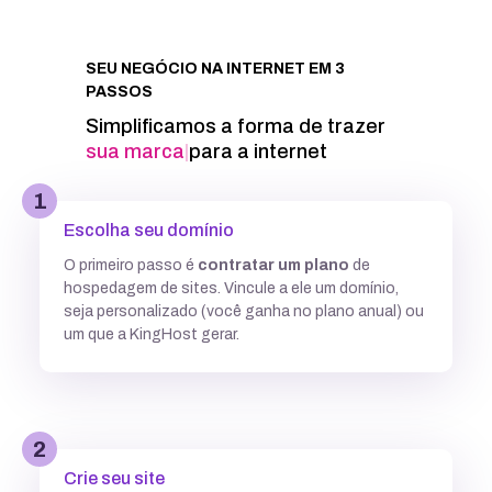
Integração com Google PageSpeed
SEU NEGÓCIO NA INTERNET EM 3
PASSOS
Informações técnicas
Simplificamos a forma de trazer
sua ma
|
para a internet
Acesso FTP
1
Escolha seu domínio
Banco de dados MySQL ilimitados
O primeiro passo é
contratar um plano
de
hospedagem de sites. Vincule a ele um domínio,
5 GB
7,7GB
12,5 GB
seja personalizado (você ganha no plano anual) ou
um que a KingHost gerar.
Acesso SSH
Múltiplas versões do PHP
2
Crie seu site