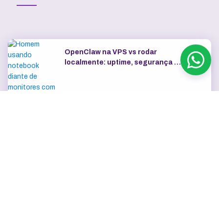
OpenClaw na VPS vs rodar
localmente: uptime, segurança e
IP dedicado
Como escolher o plano de VPS:
RAM, vCPU, SSD e tráfego
Exemplos de automações com
n8n para marketing, vendas e