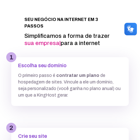
Integração com Google PageSpeed
SEU NEGÓCIO NA INTERNET EM 3
PASSOS
Informações técnicas
Simplificamos a forma de trazer
sua mar
|
para a internet
Acesso FTP
1
Escolha seu domínio
Banco de dados MySQL ilimitados
O primeiro passo é
contratar um plano
de
hospedagem de sites. Vincule a ele um domínio,
5 GB
7,7GB
12,5 GB
seja personalizado (você ganha no plano anual) ou
um que a KingHost gerar.
Acesso SSH
Múltiplas versões do PHP
2
Crie seu site