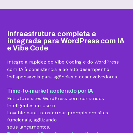
Hospedagem I
Hospedagem II
Hospedagem III
R$
9,99
R$
15,99
R$
19,99
/mês
/mês
/mês
Infraestrutura completa e
Contratar
Contratar
Contratar
integrada para WordPress com IA
e Vibe Code
Armazenamento
Integre a rapidez do Vibe Coding e do WordPress
Quantidade de sites
com IA à consistência e ao alto desempenho
indispensáveis para agências e desenvolvedores.
1 site
3 sites
5 sites
Hospedagem gerenciada para WordPress
Time-to-market acelerado por IA
Estruture sites WordPress com comandos
inteligentes ou use o
Lovable para transformar prompts em sites
Domínio grátis
funcionais, agilizando
seus lançamentos.