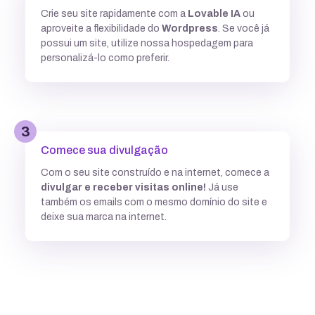
Crie seu site rapidamente com a
Lovable IA
ou
Múltiplas versões do ASP
aproveite a flexibilidade do
Wordpress
. Se você já
possui um site, utilize nossa hospedagem para
personalizá-lo como preferir.
Python
3
Integração com ferramentas Git
Comece sua divulgação
Com o seu site construído e na internet, comece a
divulgar e receber visitas online!
Já use
Subdomínios ilimitados
também os emails com o mesmo domínio do site e
deixe sua marca na internet.