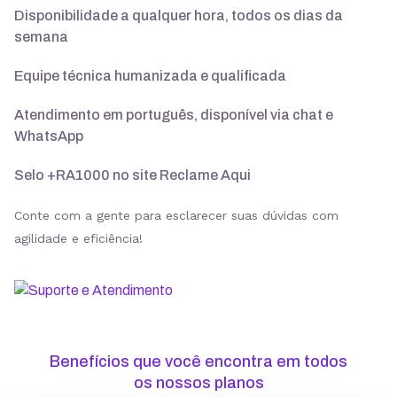
Disponibilidade a qualquer hora, todos os dias da
semana
Suporte 24/7 com especialistas
Equipe técnica humanizada e qualificada
30 dias para pedir reembolso
Atendimento em português, disponível via chat e
WhatsApp
Selo +RA1000 no site Reclame Aqui
SSL ilimitado grátis
Conte com a gente para esclarecer suas dúvidas com
agilidade e eficiência!
Backup diário
Segurança
Benefícios que você encontra em todos
ModSecurity
os nossos planos