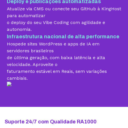
Deploy e publicações automatizadas
Migração grátis
Atualize via CMS ou conecte seu GitHub à KingHost
para automatizar
o deploy do seu Vibe Coding com agilidade e
Vibe Coding
autonomia.
Infraestrutura nacional de alta performance
Hospede sites WordPress e apps de IA em
Criador de Sites grátis
servidores brasileiros
de última geração, com baixa latência e alta
velocidade. Aproveite o
faturamento estável em Reais, sem variações
Armazenamento
cambiais.
10 GB
15 GB
25 GB
Contas de email grátis
5 contas
25 contas
100 contas
Largura de banda ilimitada
Suporte 24/7 com Qualidade RA1000