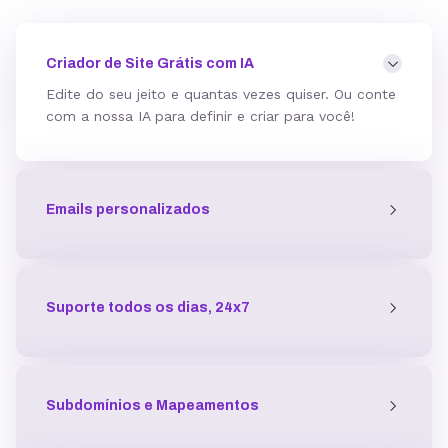
Mod_deflate
Criador de Site Grátis com IA
Edite do seu jeito e quantas vezes quiser. Ou conte
com a nossa IA para definir e criar para você!
Detector de malware
Emails personalizados
Proteção contra DDoS
Antivírus
Suporte todos os dias, 24x7
Gerenciador de acessos
Subdomínios e Mapeamentos