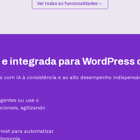
Ver todas as funcionalidades
Hospedagem I
Hospedagem II
R$
9,99
/mês
R$
15,99
/mês
Contratar
Contratar
 e integrada para WordPress 
s com IA à consistência e ao alto desempenho indispensáv
1 site
3 sites
igentes ou use o
ionais, agilizando
gHost para automatizar
utonomia.