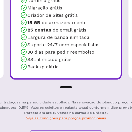
Domínio grátis
Migração grátis
Criador de Sites grátis
15 GB
de armazenamento
25 contas
de email grátis
Largura de banda ilimitada
Suporte 24/7 com especialistas
30 dias para pedir reembolso
SSL ilimitado grátis
Backup diário
ontratações na periodicidade escolhida. Na renovação do plano, o preço r
ximados: 10,15%. Valores sujeitos a reajuste anual conforme índice previst
Parcele em até 12 vezes no cartão de Crédito.
Veja as condições para preços promocionais