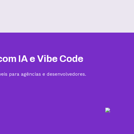
Hospedagem III
R$
19,99
/mês
Contratar
com IA e Vibe Code
eis para agências e desenvolvedores.
5 sites