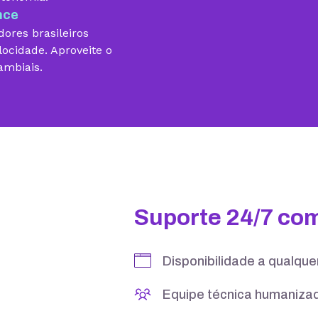
nce
ores brasileiros
locidade. Aproveite o
ambiais.
10 GB
15 GB
5 contas
25 contas
Suporte 24/7 co
Disponibilidade a qualqu
Equipe técnica humanizad