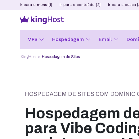
Ir para o menu [1]
Ir para o conteúdo [2]
Ir para a busca [
VPS
Hospedagem
Email
Domín
KingHost
Hospedagem de Sites
HOSPEDAGEM DE SITES COM DOMÍNIO 
Hospedagem de 
para Vibe Codin