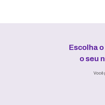
Escolha o
o seu 
Você 