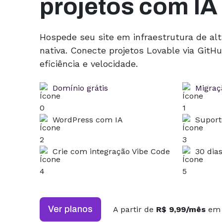
projetos com IA
Hospede seu site em infraestrutura de al
nativa. Conecte projetos Lovable via Git
eficiência e velocidade.
Domínio grátis
Migraçã
WordPress com IA
Suport
Crie com integração Vibe Code
30 dia
Ver planos
A partir de
R$ 9,99/mês
em 