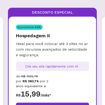
DESCONTO ESPECIAL
Economize
68
%
Hospedagem II
Ideal para você colocar até 3 sites no ar
com recursos avançados de velocidade
e segurança.
Crie seu site rapidamente com IA
de
R$
1199,76
por
R$
383,76
por
2
anos
equivalente a
15,99
R$
/mês*