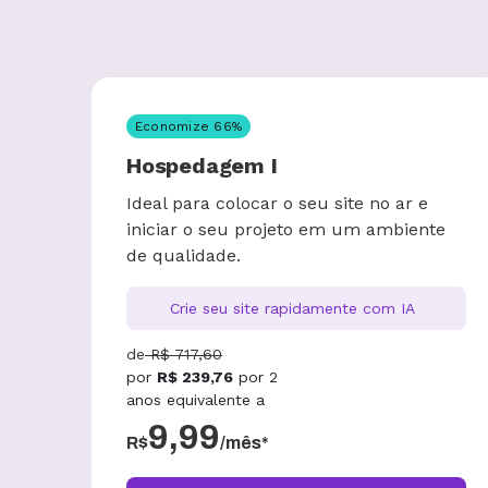
Economize
66
%
Hospedagem I
Ideal para colocar o seu site no ar e
iniciar o seu projeto em um ambiente
de qualidade.
Crie seu site rapidamente com IA
de
R$
717,60
por
R$
239,76
por
2
anos
equivalente a
9,99
R$
/mês*