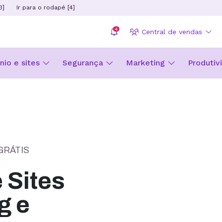
3]
Ir para o rodapé [4]
4
Central de vendas
io e sites
Segurança
Marketing
Produtiv
GRÁTIS
Sites
g e