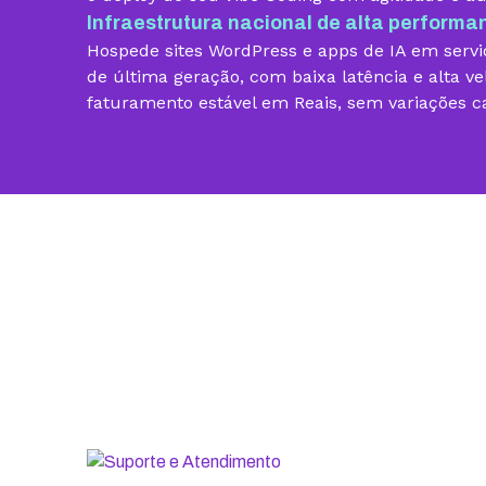
Infraestrutura nacional de alta performa
Vibe Coding
Hospede sites WordPress e apps de IA em servid
Criador de Sites grátis
de última geração, com baixa latência e alta ve
faturamento estável em Reais, sem variações c
Armazenamento
Contas de email grátis
Largura de banda ilimitada
Suporte 24/7 com especialistas
30 dias para pedir reembolso
SSL ilimitado grátis
Backup diário
Segurança