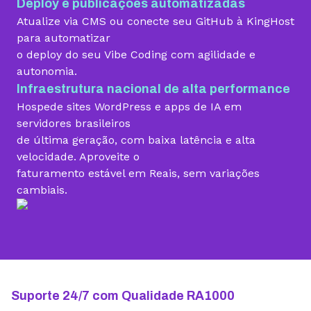
Deploy e publicações automatizadas
Migração grátis
Atualize via CMS ou conecte seu GitHub à KingHost
para automatizar
o deploy do seu Vibe Coding com agilidade e
Vibe Coding
autonomia.
Infraestrutura nacional de alta performance
Hospede sites WordPress e apps de IA em
Criador de Sites grátis
servidores brasileiros
de última geração, com baixa latência e alta
velocidade. Aproveite o
faturamento estável em Reais, sem variações
Armazenamento
cambiais.
10 GB
15 GB
25 GB
Contas de email grátis
5 contas
25 contas
100 contas
Largura de banda ilimitada
Suporte 24/7 com Qualidade RA1000