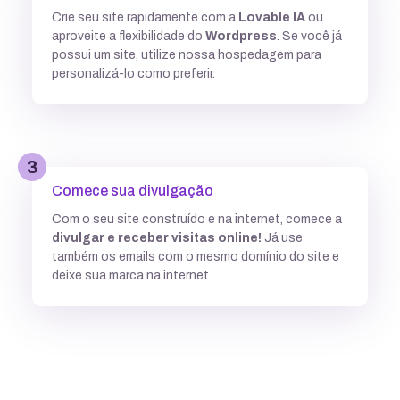
Crie seu site rapidamente com a
Lovable IA
ou
Múltiplas versões do ASP
aproveite a flexibilidade do
Wordpress
. Se você já
possui um site, utilize nossa hospedagem para
personalizá-lo como preferir.
Python
3
Integração com ferramentas Git
Comece sua divulgação
Com o seu site construído e na internet, comece a
divulgar e receber visitas online!
Já use
Subdomínios ilimitados
também os emails com o mesmo domínio do site e
deixe sua marca na internet.