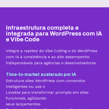
Hospedagem I
Hospedagem II
Hospedagem III
R$
9,99
R$
15,99
R$
19,99
/mês
/mês
/mês
Infraestrutura completa e
Contratar
Contratar
Contratar
integrada para WordPress com IA
e Vibe Code
Armazenamento
Integre a rapidez do Vibe Coding e do WordPress
Quantidade de sites
com IA à consistência e ao alto desempenho
indispensáveis para agências e desenvolvedores.
1 site
3 sites
5 sites
Hospedagem gerenciada para WordPress
Time-to-market acelerado por IA
Estruture sites WordPress com comandos
inteligentes ou use o
Lovable para transformar prompts em sites
Domínio grátis
funcionais, agilizando
seus lançamentos.