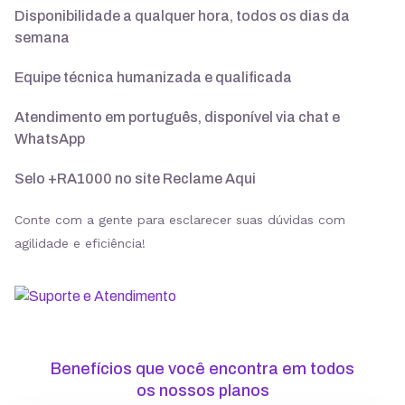
Disponibilidade a qualquer hora, todos os dias da
semana
Suporte 24/7 com especialistas
Equipe técnica humanizada e qualificada
30 dias para pedir reembolso
Atendimento em português, disponível via chat e
WhatsApp
Selo +RA1000 no site Reclame Aqui
SSL ilimitado grátis
Conte com a gente para esclarecer suas dúvidas com
agilidade e eficiência!
Backup diário
Segurança
Benefícios que você encontra em todos
ModSecurity
os nossos planos