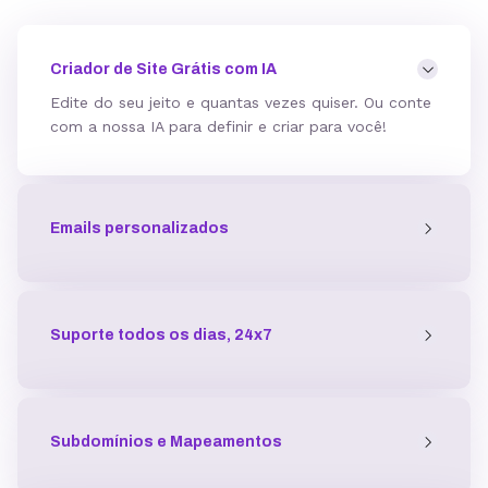
Mod_deflate
Criador de Site Grátis com IA
Edite do seu jeito e quantas vezes quiser. Ou conte
com a nossa IA para definir e criar para você!
Detector de malware
Emails personalizados
Proteção contra DDoS
Antivírus
Suporte todos os dias, 24x7
Gerenciador de acessos
Subdomínios e Mapeamentos