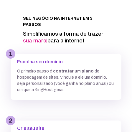
Integração com Google PageSpeed
SEU NEGÓCIO NA INTERNET EM 3
PASSOS
Informações técnicas
Simplificamos a forma de trazer
sua marca
|
para a internet
Acesso FTP
1
Escolha seu domínio
Banco de dados MySQL ilimitados
O primeiro passo é
contratar um plano
de
hospedagem de sites. Vincule a ele um domínio,
5 GB
7,7GB
12,5 GB
seja personalizado (você ganha no plano anual) ou
um que a KingHost gerar.
Acesso SSH
Múltiplas versões do PHP
2
Crie seu site