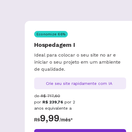
Economize
66
%
Hospedagem I
Ideal para colocar o seu site no ar e
iniciar o seu projeto em um ambiente
de qualidade.
Crie seu site rapidamente com IA
de
R$
717,60
por
R$
239,76
por
2
anos
equivalente a
9,99
R$
/mês*