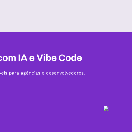
Hospedagem III
R$
19,99
/mês
Contratar
com IA e Vibe Code
eis para agências e desenvolvedores.
5 sites