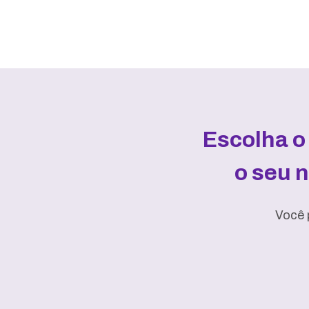
Escolha o
o seu 
Você 