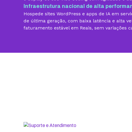
Infraestrutura nacional de alta performa
Vibe Coding
Hospede sites WordPress e apps de IA em servid
Criador de Sites grátis
de última geração, com baixa latência e alta ve
faturamento estável em Reais, sem variações c
Armazenamento
Contas de email grátis
Largura de banda ilimitada
Suporte 24/7 com especialistas
30 dias para pedir reembolso
SSL ilimitado grátis
Backup diário
Segurança