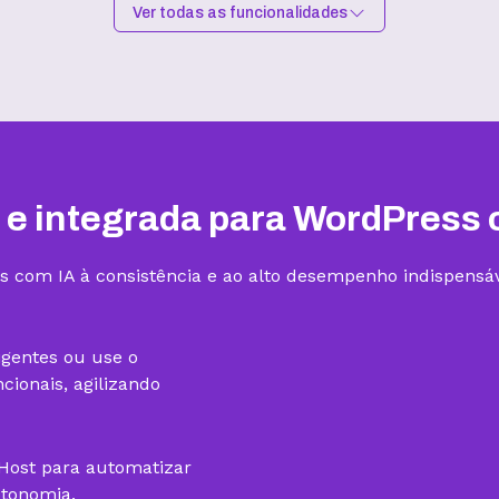
Ver todas as funcionalidades
Hospedagem I
Hospedagem II
R$
9,99
/mês
R$
15,99
/mês
Contratar
Contratar
 e integrada para WordPress 
s com IA à consistência e ao alto desempenho indispensáv
1 site
3 sites
igentes ou use o
ionais, agilizando
gHost para automatizar
utonomia.