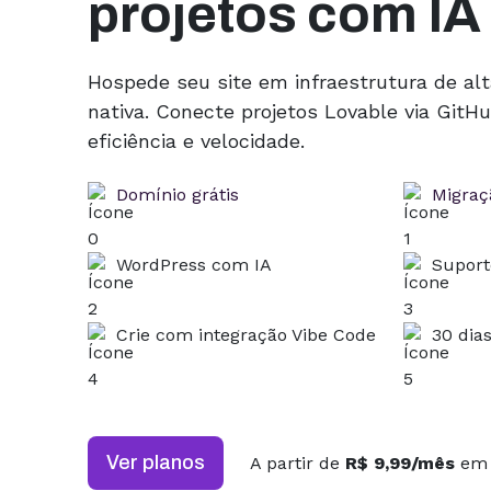
projetos com IA
Hospede seu site em infraestrutura de al
nativa. Conecte projetos Lovable via Git
eficiência e velocidade.
Domínio grátis
Migraçã
WordPress com IA
Suport
Crie com integração Vibe Code
30 dia
Ver planos
A partir de
R$ 9,99/mês
em 