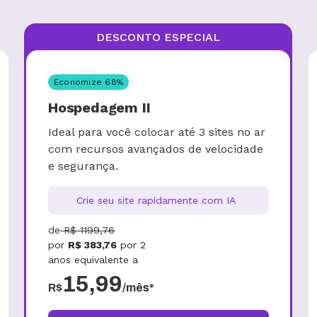
DESCONTO ESPECIAL
Economize
68
%
Hospedagem II
Ideal para você colocar até 3 sites no ar
com recursos avançados de velocidade
e segurança.
Crie seu site rapidamente com IA
de
R$
1199,76
por
R$
383,76
por
2
anos
equivalente a
15,99
R$
/mês*