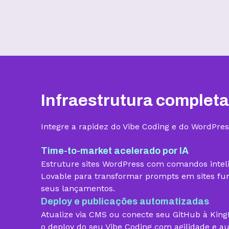
Benefícios
Infraestrutura completa
Armazenamento
Integre a rapidez do Vibe Coding e do WordPres
Quantidade de sites
Time-to-market acelerado por IA
Estruture sites WordPress com comandos intel
Hospedagem gerenciada para
Lovable para transformar prompts em sites func
WordPress
seus lançamentos.
Domínio grátis
Deploy e publicações automatizadas
Atualize via CMS ou conecte seu GitHub à Kin
Migração grátis
o deploy do seu Vibe Coding com agilidade e a