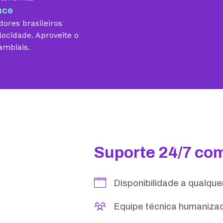
nce
ores brasileiros
locidade. Aproveite o
ambiais.
10 GB
15 GB
5 contas
25 contas
Suporte 24/7 co
Disponibilidade a qualqu
Equipe técnica humanizad