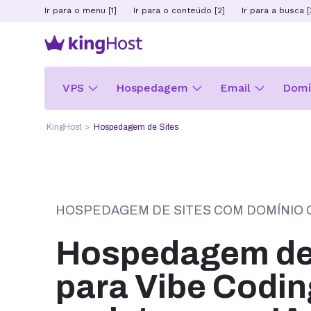
Ir para o menu [1]
Ir para o conteúdo [2]
Ir para a busca [
VPS
Hospedagem
Email
Domín
KingHost
Hospedagem de Sites
HOSPEDAGEM DE SITES COM DOMÍNIO 
Hospedagem de 
para Vibe Codin