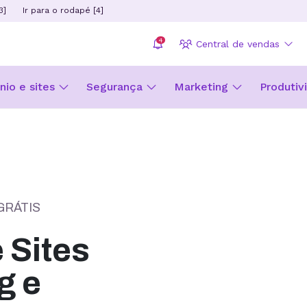
3]
Ir para o rodapé [4]
4
Central de vendas
io e sites
Segurança
Marketing
Produtiv
GRÁTIS
Sites
g e