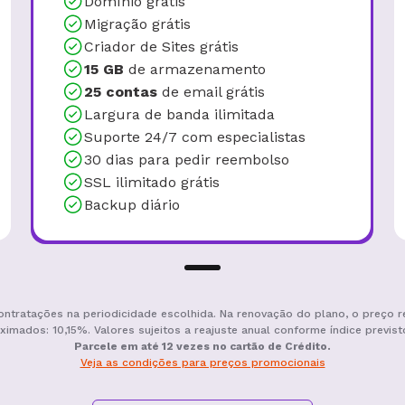
Domínio grátis
Migração grátis
Criador de Sites grátis
15 GB
de armazenamento
25 contas
de email grátis
Largura de banda ilimitada
Suporte 24/7 com especialistas
30 dias para pedir reembolso
SSL ilimitado grátis
Backup diário
ontratações na periodicidade escolhida. Na renovação do plano, o preço r
ximados: 10,15%. Valores sujeitos a reajuste anual conforme índice previst
Parcele em até 12 vezes no cartão de Crédito.
Veja as condições para preços promocionais