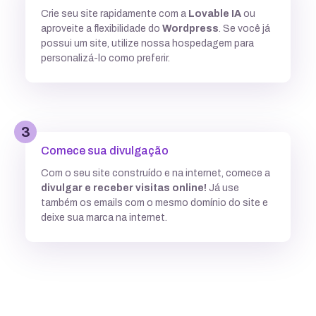
Crie seu site rapidamente com a
Lovable IA
ou
Múltiplas versões do ASP
aproveite a flexibilidade do
Wordpress
. Se você já
possui um site, utilize nossa hospedagem para
personalizá-lo como preferir.
Python
3
Integração com ferramentas Git
Comece sua divulgação
Com o seu site construído e na internet, comece a
divulgar e receber visitas online!
Já use
Subdomínios ilimitados
também os emails com o mesmo domínio do site e
deixe sua marca na internet.