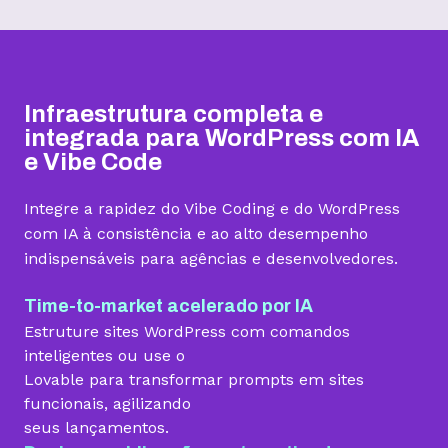
Hospedagem I
Hospedagem II
Hospedagem III
R$
9,99
R$
15,99
R$
19,99
/mês
/mês
/mês
Infraestrutura completa e
Contratar
Contratar
Contratar
integrada para WordPress com IA
e Vibe Code
Armazenamento
Integre a rapidez do Vibe Coding e do WordPress
Quantidade de sites
com IA à consistência e ao alto desempenho
indispensáveis para agências e desenvolvedores.
1 site
3 sites
5 sites
Hospedagem gerenciada para WordPress
Time-to-market acelerado por IA
Estruture sites WordPress com comandos
inteligentes ou use o
Lovable para transformar prompts em sites
Domínio grátis
funcionais, agilizando
seus lançamentos.