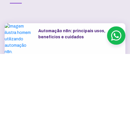
Automação n8n: principais usos,
benefícios e cuidados
VPS
VPS no Brasil: latência, suporte e
cobrança em reais
VPS vs servidor dedicado:
quando cada um faz sentido