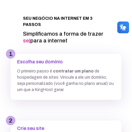
Integração com Google PageSpeed
SEU NEGÓCIO NA INTERNET EM 3
PASSOS
Informações técnicas
Simplificamos a forma de trazer
seu proj
|
para a internet
Acesso FTP
1
Escolha seu domínio
Banco de dados MySQL ilimitados
O primeiro passo é
contratar um plano
de
hospedagem de sites. Vincule a ele um domínio,
5 GB
7,7GB
12,5 GB
seja personalizado (você ganha no plano anual) ou
um que a KingHost gerar.
Acesso SSH
Múltiplas versões do PHP
2
Crie seu site