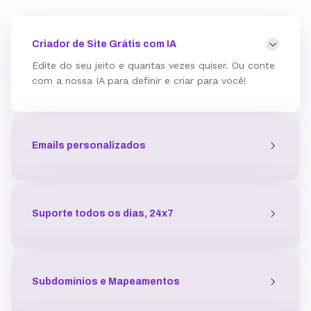
Mod_deflate
Criador de Site Grátis com IA
Edite do seu jeito e quantas vezes quiser. Ou conte
com a nossa IA para definir e criar para você!
Detector de malware
Emails personalizados
Proteção contra DDoS
Antivírus
Suporte todos os dias, 24x7
Gerenciador de acessos
Subdomínios e Mapeamentos