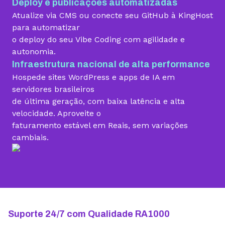
Deploy e publicações automatizadas
Migração grátis
Atualize via CMS ou conecte seu GitHub à KingHost
para automatizar
o deploy do seu Vibe Coding com agilidade e
Vibe Coding
autonomia.
Infraestrutura nacional de alta performance
Hospede sites WordPress e apps de IA em
Criador de Sites grátis
servidores brasileiros
de última geração, com baixa latência e alta
velocidade. Aproveite o
faturamento estável em Reais, sem variações
Armazenamento
cambiais.
10 GB
15 GB
25 GB
Contas de email grátis
5 contas
25 contas
100 contas
Largura de banda ilimitada
Suporte 24/7 com Qualidade RA1000