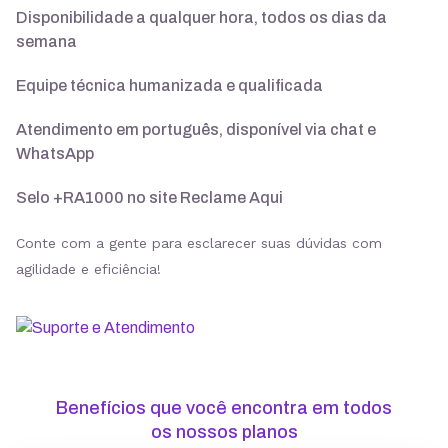
Disponibilidade a qualquer hora, todos os dias da
semana
Suporte 24/7 com especialistas
Equipe técnica humanizada e qualificada
30 dias para pedir reembolso
Atendimento em português, disponível via chat e
WhatsApp
Selo +RA1000 no site Reclame Aqui
SSL ilimitado grátis
Conte com a gente para esclarecer suas dúvidas com
agilidade e eficiência!
Backup diário
Segurança
Benefícios que você encontra em todos
ModSecurity
os nossos planos