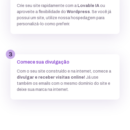
Crie seu site rapidamente com a
Lovable IA
ou
Múltiplas versões do ASP
aproveite a flexibilidade do
Wordpress
. Se você já
possui um site, utilize nossa hospedagem para
personalizá-lo como preferir.
Python
3
Integração com ferramentas Git
Comece sua divulgação
Com o seu site construído e na internet, comece a
divulgar e receber visitas online!
Já use
Subdomínios ilimitados
também os emails com o mesmo domínio do site e
deixe sua marca na internet.