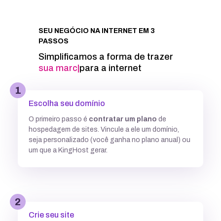
Integração com Google PageSpeed
SEU NEGÓCIO NA INTERNET EM 3
PASSOS
Informações técnicas
Simplificamos a forma de trazer
sua marca
|
para a internet
Acesso FTP
1
Escolha seu domínio
Banco de dados MySQL ilimitados
O primeiro passo é
contratar um plano
de
hospedagem de sites. Vincule a ele um domínio,
5 GB
7,7GB
12,5 GB
seja personalizado (você ganha no plano anual) ou
um que a KingHost gerar.
Acesso SSH
Múltiplas versões do PHP
2
Crie seu site