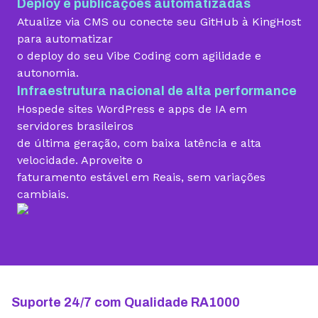
Deploy e publicações automatizadas
Migração grátis
Atualize via CMS ou conecte seu GitHub à KingHost
para automatizar
o deploy do seu Vibe Coding com agilidade e
Vibe Coding
autonomia.
Infraestrutura nacional de alta performance
Hospede sites WordPress e apps de IA em
Criador de Sites grátis
servidores brasileiros
de última geração, com baixa latência e alta
velocidade. Aproveite o
faturamento estável em Reais, sem variações
Armazenamento
cambiais.
10 GB
15 GB
25 GB
Contas de email grátis
5 contas
25 contas
100 contas
Largura de banda ilimitada
Suporte 24/7 com Qualidade RA1000