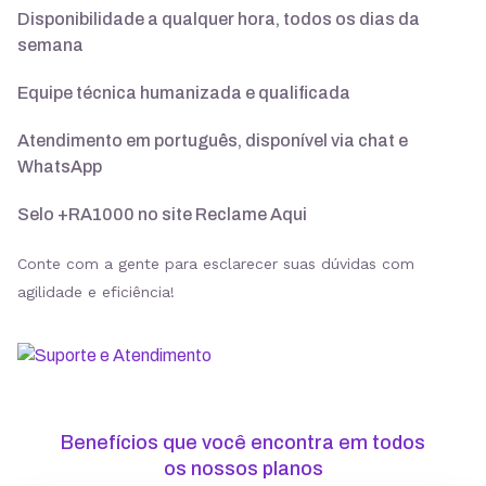
Disponibilidade a qualquer hora, todos os dias da
semana
Suporte 24/7 com especialistas
Equipe técnica humanizada e qualificada
30 dias para pedir reembolso
Atendimento em português, disponível via chat e
WhatsApp
Selo +RA1000 no site Reclame Aqui
SSL ilimitado grátis
Conte com a gente para esclarecer suas dúvidas com
agilidade e eficiência!
Backup diário
Segurança
Benefícios que você encontra em todos
ModSecurity
os nossos planos