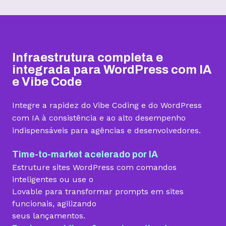
Hospedagem I
Hospedagem II
Hospedagem III
R$
9,99
R$
15,99
R$
19,99
/mês
/mês
/mês
Infraestrutura completa e
Contratar
Contratar
Contratar
integrada para WordPress com IA
e Vibe Code
Armazenamento
Integre a rapidez do Vibe Coding e do WordPress
Quantidade de sites
com IA à consistência e ao alto desempenho
indispensáveis para agências e desenvolvedores.
1 site
3 sites
5 sites
Hospedagem gerenciada para WordPress
Time-to-market acelerado por IA
Estruture sites WordPress com comandos
inteligentes ou use o
Lovable para transformar prompts em sites
Domínio grátis
funcionais, agilizando
seus lançamentos.