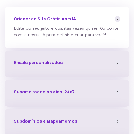
Mod_deflate
Criador de Site Grátis com IA
Edite do seu jeito e quantas vezes quiser. Ou conte
com a nossa IA para definir e criar para você!
Detector de malware
Emails personalizados
Proteção contra DDoS
Antivírus
Suporte todos os dias, 24x7
Gerenciador de acessos
Subdomínios e Mapeamentos