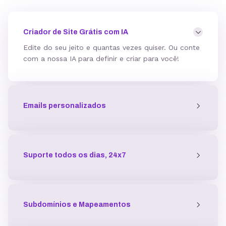
Mod_deflate
Criador de Site Grátis com IA
Edite do seu jeito e quantas vezes quiser. Ou conte
com a nossa IA para definir e criar para você!
Detector de malware
Emails personalizados
Proteção contra DDoS
Antivírus
Suporte todos os dias, 24x7
Gerenciador de acessos
Subdomínios e Mapeamentos