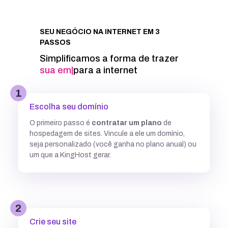
Integração com Google PageSpeed
SEU NEGÓCIO NA INTERNET EM 3
PASSOS
Informações técnicas
Simplificamos a forma de trazer
sua marca
|
para a internet
Acesso FTP
1
Escolha seu domínio
Banco de dados MySQL ilimitados
O primeiro passo é
contratar um plano
de
hospedagem de sites. Vincule a ele um domínio,
5 GB
7,7GB
12,5 GB
seja personalizado (você ganha no plano anual) ou
um que a KingHost gerar.
Acesso SSH
Múltiplas versões do PHP
2
Crie seu site