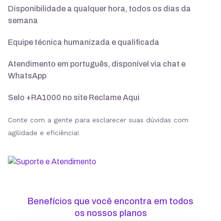
Disponibilidade a qualquer hora, todos os dias da
semana
Suporte 24/7 com especialistas
Equipe técnica humanizada e qualificada
30 dias para pedir reembolso
Atendimento em português, disponível via chat e
WhatsApp
Selo +RA1000 no site Reclame Aqui
SSL ilimitado grátis
Conte com a gente para esclarecer suas dúvidas com
agilidade e eficiência!
Backup diário
Segurança
Benefícios que você encontra em todos
ModSecurity
os nossos planos