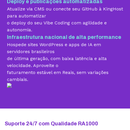
Deploy e publicações automatizadas
Migração grátis
Atualize via CMS ou conecte seu GitHub à KingHost
para automatizar
o deploy do seu Vibe Coding com agilidade e
Vibe Coding
autonomia.
Infraestrutura nacional de alta performance
Hospede sites WordPress e apps de IA em
Criador de Sites grátis
servidores brasileiros
de última geração, com baixa latência e alta
velocidade. Aproveite o
faturamento estável em Reais, sem variações
Armazenamento
cambiais.
10 GB
15 GB
25 GB
Contas de email grátis
5 contas
25 contas
100 contas
Largura de banda ilimitada
Suporte 24/7 com Qualidade RA1000