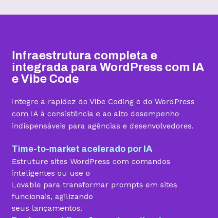
Hospedagem I
Hospedagem II
Hospedagem III
R$
9,99
R$
15,99
R$
19,99
/mês
/mês
/mês
Infraestrutura completa e
Contratar
Contratar
Contratar
integrada para WordPress com IA
e Vibe Code
Armazenamento
Integre a rapidez do Vibe Coding e do WordPress
Quantidade de sites
com IA à consistência e ao alto desempenho
indispensáveis para agências e desenvolvedores.
1 site
3 sites
5 sites
Hospedagem gerenciada para WordPress
Time-to-market acelerado por IA
Estruture sites WordPress com comandos
inteligentes ou use o
Lovable para transformar prompts em sites
Domínio grátis
funcionais, agilizando
seus lançamentos.