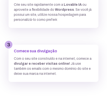
Crie seu site rapidamente com a
Lovable IA
ou
Múltiplas versões do ASP
aproveite a flexibilidade do
Wordpress
. Se você já
possui um site, utilize nossa hospedagem para
personalizá-lo como preferir.
Python
3
Integração com ferramentas Git
Comece sua divulgação
Com o seu site construído e na internet, comece a
divulgar e receber visitas online!
Já use
Subdomínios ilimitados
também os emails com o mesmo domínio do site e
deixe sua marca na internet.