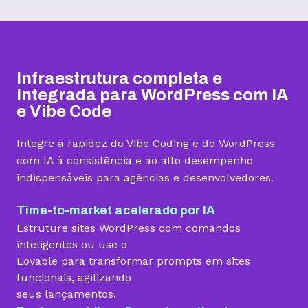
Hospedagem I
Hospedagem II
Hospedagem III
R$
9,99
R$
15,99
R$
19,99
/mês
/mês
/mês
Infraestrutura completa e
Contratar
Contratar
Contratar
integrada para WordPress com IA
e Vibe Code
Armazenamento
Integre a rapidez do Vibe Coding e do WordPress
Quantidade de sites
com IA à consistência e ao alto desempenho
indispensáveis para agências e desenvolvedores.
1 site
3 sites
5 sites
Hospedagem gerenciada para WordPress
Time-to-market acelerado por IA
Estruture sites WordPress com comandos
inteligentes ou use o
Lovable para transformar prompts em sites
Domínio grátis
funcionais, agilizando
seus lançamentos.