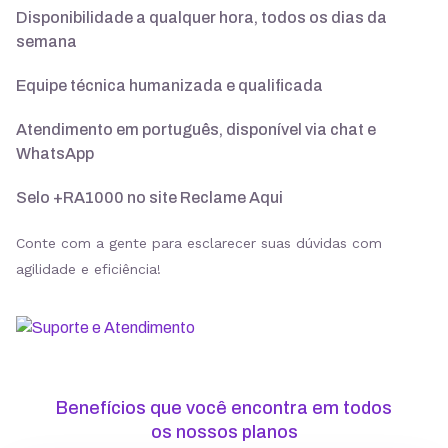
Disponibilidade a qualquer hora, todos os dias da
semana
Suporte 24/7 com especialistas
Equipe técnica humanizada e qualificada
30 dias para pedir reembolso
Atendimento em português, disponível via chat e
WhatsApp
Selo +RA1000 no site Reclame Aqui
SSL ilimitado grátis
Conte com a gente para esclarecer suas dúvidas com
agilidade e eficiência!
Backup diário
Segurança
Benefícios que você encontra em todos
ModSecurity
os nossos planos