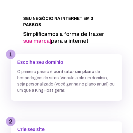
Integração com Google PageSpeed
SEU NEGÓCIO NA INTERNET EM 3
PASSOS
Informações técnicas
Simplificamos a forma de trazer
sua marc
|
para a internet
Acesso FTP
1
Escolha seu domínio
Banco de dados MySQL ilimitados
O primeiro passo é
contratar um plano
de
hospedagem de sites. Vincule a ele um domínio,
5 GB
7,7GB
12,5 GB
seja personalizado (você ganha no plano anual) ou
um que a KingHost gerar.
Acesso SSH
Múltiplas versões do PHP
2
Crie seu site