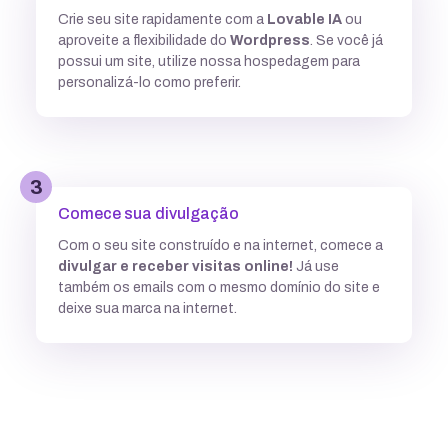
Crie seu site rapidamente com a
Lovable IA
ou
Múltiplas versões do ASP
aproveite a flexibilidade do
Wordpress
. Se você já
possui um site, utilize nossa hospedagem para
personalizá-lo como preferir.
Python
3
Integração com ferramentas Git
Comece sua divulgação
Com o seu site construído e na internet, comece a
divulgar e receber visitas online!
Já use
Subdomínios ilimitados
também os emails com o mesmo domínio do site e
deixe sua marca na internet.