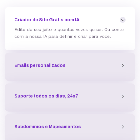
Mod_deflate
Criador de Site Grátis com IA
Edite do seu jeito e quantas vezes quiser. Ou conte
com a nossa IA para definir e criar para você!
Detector de malware
Emails personalizados
Proteção contra DDoS
Antivírus
Suporte todos os dias, 24x7
Gerenciador de acessos
Subdomínios e Mapeamentos