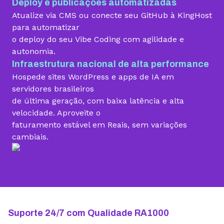
Deploy e publicações automatizadas
Migração grátis
Atualize via CMS ou conecte seu GitHub à KingHost
para automatizar
o deploy do seu Vibe Coding com agilidade e
Vibe Coding
autonomia.
Infraestrutura nacional de alta performance
Hospede sites WordPress e apps de IA em
Criador de Sites grátis
servidores brasileiros
de última geração, com baixa latência e alta
velocidade. Aproveite o
faturamento estável em Reais, sem variações
Armazenamento
cambiais.
10 GB
15 GB
25 GB
Contas de email grátis
5 contas
25 contas
100 contas
Largura de banda ilimitada
Suporte 24/7 com Qualidade RA1000