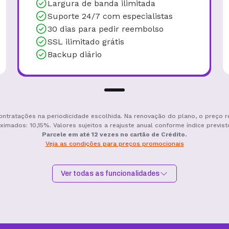
Domínio grátis
Migração grátis
Criador de Sites grátis
15 GB
de armazenamento
25 contas
de email grátis
Largura de banda ilimitada
Suporte 24/7 com especialistas
30 dias para pedir reembolso
SSL ilimitado grátis
Backup diário
ontratações na periodicidade escolhida. Na renovação do plano, o preço r
ximados: 10,15%. Valores sujeitos a reajuste anual conforme índice previst
Parcele em até 12 vezes no cartão de Crédito.
Veja as condições para preços promocionais