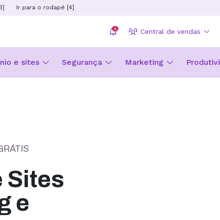
3]
Ir para o rodapé [4]
4
Central de vendas
io e sites
Segurança
Marketing
Produtiv
GRÁTIS
Sites
g e