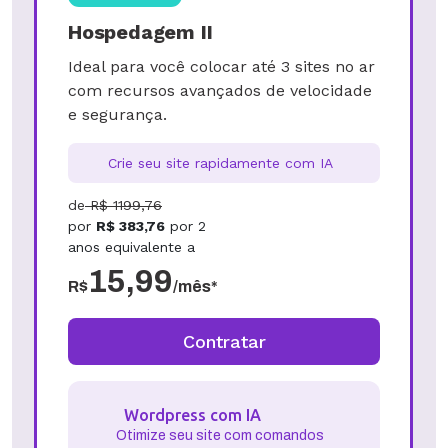
DESCONTO ESPECIAL
Economize
68
%
Hospedagem II
Ideal para você colocar até 3 sites no ar
com recursos avançados de velocidade
e segurança.
Crie seu site rapidamente com IA
de
R$
1199,76
por
R$
383,76
por
2
anos
equivalente a
15,99
R$
/mês*