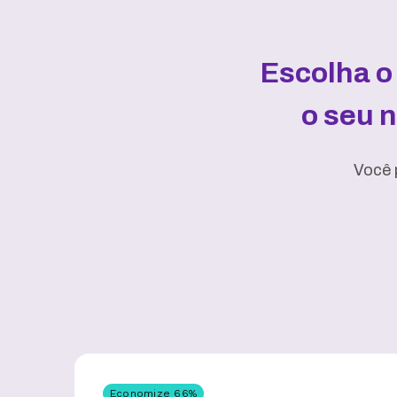
Escolha o
o seu 
Você 