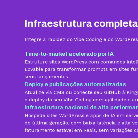
Benefícios
Infraestrutura completa
Armazenamento
Integre a rapidez do Vibe Coding e do WordPres
Quantidade de sites
Time-to-market acelerado por IA
Estruture sites WordPress com comandos intel
Hospedagem gerenciada para
Lovable para transformar prompts em sites func
WordPress
seus lançamentos.
Domínio grátis
Deploy e publicações automatizadas
Atualize via CMS ou conecte seu GitHub à Kin
Migração grátis
o deploy do seu Vibe Coding com agilidade e a