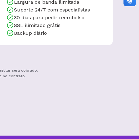
Domínio grátis
Migração grátis
Criador de Sites grátis
25 GB
de armazenamento
100 contas
de email grátis
Largura de banda ilimitada
Suporte 24/7 com especialistas
30 dias para pedir reembolso
SSL ilimitado grátis
Backup diário
egular será cobrado.
o no contrato.