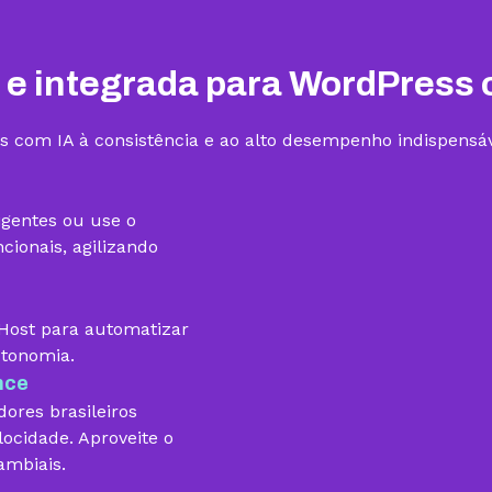
Ver todas as funcionalidades
Hospedagem I
Hospedagem II
R$
9,99
/mês
R$
15,99
/mês
Contratar
Contratar
 e integrada para WordPress 
s com IA à consistência e ao alto desempenho indispensáv
1 site
3 sites
igentes ou use o
ionais, agilizando
gHost para automatizar
utonomia.