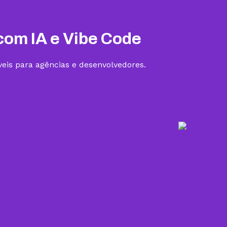
Hospedagem III
R$
19,99
/mês
Contratar
com IA e Vibe Code
eis para agências e desenvolvedores.
5 sites