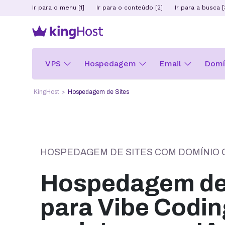
Ir para o menu [1]
Ir para o conteúdo [2]
Ir para a busca [
VPS
Hospedagem
Email
Domín
KingHost
Hospedagem de Sites
HOSPEDAGEM DE SITES COM DOMÍNIO 
Hospedagem de 
para Vibe Codin