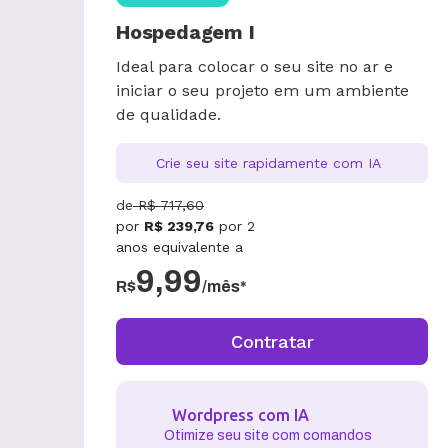
Economize
66
%
Hospedagem I
Ideal para colocar o seu site no ar e
iniciar o seu projeto em um ambiente
de qualidade.
Crie seu site rapidamente com IA
de
R$
717,60
por
R$
239,76
por
2
anos
equivalente a
9,99
R$
/mês*