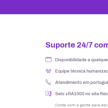
nce
ores brasileiros
locidade. Aproveite o
ambiais.
10 GB
15 GB
5 contas
25 contas
Suporte 24/7 co
Disponibilidade a qualqu
Equipe técnica humanizad