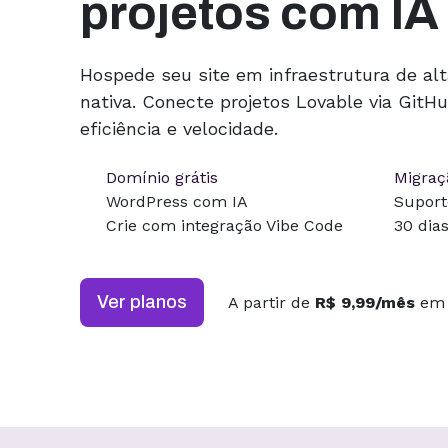
projetos com IA
Hospede seu site em infraestrutura de al
nativa. Conecte projetos Lovable via Git
eficiência e velocidade.
Domínio grátis
Migraçã
WordPress com IA
Suport
Crie com integração Vibe Code
30 dia
Ver planos
A partir de
R$ 9,99/mês
em 