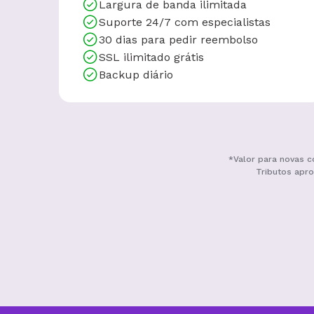
Domínio grátis
Migração grátis
Criador de Sites grátis
10 GB
de armazenamento
5 contas
de email grátis
Largura de banda ilimitada
Suporte 24/7 com especialistas
30 dias para pedir reembolso
SSL ilimitado grátis
Backup diário
*Valor para novas c
Tributos apro