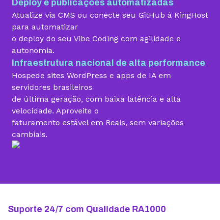
Deploy e publicações automatizadas
Migração grátis
Atualize via CMS ou conecte seu GitHub à KingHost
para automatizar
o deploy do seu Vibe Coding com agilidade e
Vibe Coding
autonomia.
Infraestrutura nacional de alta performance
Hospede sites WordPress e apps de IA em
Criador de Sites grátis
servidores brasileiros
de última geração, com baixa latência e alta
velocidade. Aproveite o
faturamento estável em Reais, sem variações
Armazenamento
cambiais.
10 GB
15 GB
25 GB
Contas de email grátis
5 contas
25 contas
100 contas
Largura de banda ilimitada
Suporte 24/7 com Qualidade RA1000