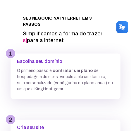
Integração com Google PageSpeed
SEU NEGÓCIO NA INTERNET EM 3
PASSOS
Informações técnicas
Simplificamos a forma de trazer
seu proj
|
para a internet
Acesso FTP
1
Escolha seu domínio
Banco de dados MySQL ilimitados
O primeiro passo é
contratar um plano
de
hospedagem de sites. Vincule a ele um domínio,
5 GB
7,7GB
12,5 GB
seja personalizado (você ganha no plano anual) ou
um que a KingHost gerar.
Acesso SSH
Múltiplas versões do PHP
2
Crie seu site