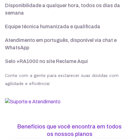
Disponibilidade a qualquer hora, todos os dias da
semana
Suporte 24/7 com especialistas
Equipe técnica humanizada e qualificada
30 dias para pedir reembolso
Atendimento em português, disponível via chat e
WhatsApp
Selo +RA1000 no site Reclame Aqui
SSL ilimitado grátis
Conte com a gente para esclarecer suas dúvidas com
agilidade e eficiência!
Backup diário
Segurança
Benefícios que você encontra em todos
ModSecurity
os nossos planos