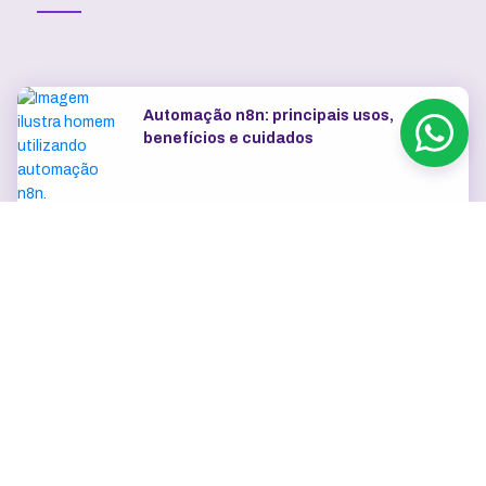
Automação n8n: principais usos,
benefícios e cuidados
VPS
VPS no Brasil: latência, suporte e
cobrança em reais
VPS vs servidor dedicado:
quando cada um faz sentido