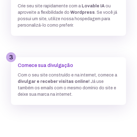
Crie seu site rapidamente com a
Lovable IA
ou
Múltiplas versões do ASP
aproveite a flexibilidade do
Wordpress
. Se você já
possui um site, utilize nossa hospedagem para
personalizá-lo como preferir.
Python
3
Integração com ferramentas Git
Comece sua divulgação
Com o seu site construído e na internet, comece a
divulgar e receber visitas online!
Já use
Subdomínios ilimitados
também os emails com o mesmo domínio do site e
deixe sua marca na internet.