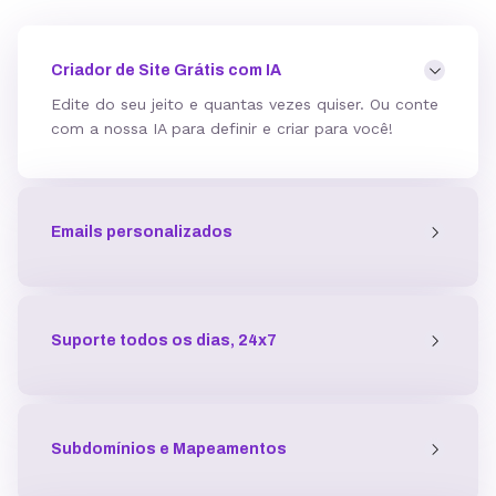
Mod_deflate
Criador de Site Grátis com IA
Edite do seu jeito e quantas vezes quiser. Ou conte
com a nossa IA para definir e criar para você!
Detector de malware
Emails personalizados
Proteção contra DDoS
Antivírus
Suporte todos os dias, 24x7
Gerenciador de acessos
Subdomínios e Mapeamentos