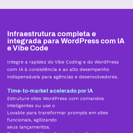
Hospedagem I
Hospedagem II
Hospedagem III
R$
9,99
R$
15,99
R$
19,99
/mês
/mês
/mês
Infraestrutura completa e
Contratar
Contratar
Contratar
integrada para WordPress com IA
e Vibe Code
Armazenamento
Integre a rapidez do Vibe Coding e do WordPress
Quantidade de sites
com IA à consistência e ao alto desempenho
indispensáveis para agências e desenvolvedores.
1 site
3 sites
5 sites
Hospedagem gerenciada para WordPress
Time-to-market acelerado por IA
Estruture sites WordPress com comandos
inteligentes ou use o
Lovable para transformar prompts em sites
Domínio grátis
funcionais, agilizando
seus lançamentos.