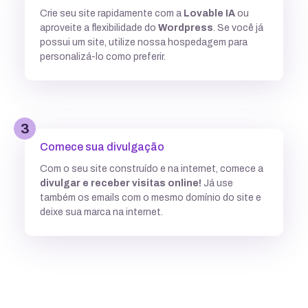
Crie seu site rapidamente com a
Lovable IA
ou
Múltiplas versões do ASP
aproveite a flexibilidade do
Wordpress
. Se você já
possui um site, utilize nossa hospedagem para
personalizá-lo como preferir.
Python
3
Integração com ferramentas Git
Comece sua divulgação
Com o seu site construído e na internet, comece a
divulgar e receber visitas online!
Já use
Subdomínios ilimitados
também os emails com o mesmo domínio do site e
deixe sua marca na internet.