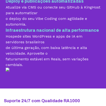
Deploy e publicações automatizadas
Migração grátis
Atualize via CMS ou conecte seu GitHub à KingHost
para automatizar
o deploy do seu Vibe Coding com agilidade e
Vibe Coding
autonomia.
Infraestrutura nacional de alta performance
Hospede sites WordPress e apps de IA em
Criador de Sites grátis
servidores brasileiros
de última geração, com baixa latência e alta
velocidade. Aproveite o
faturamento estável em Reais, sem variações
Armazenamento
cambiais.
10 GB
15 GB
25 GB
Contas de email grátis
5 contas
25 contas
100 contas
Largura de banda ilimitada
Suporte 24/7 com Qualidade RA1000