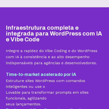
Hospedagem I
Hospedagem II
Hospedagem III
R$
9,99
R$
15,99
R$
19,99
/mês
/mês
/mês
Infraestrutura completa e
Contratar
Contratar
Contratar
integrada para WordPress com IA
e Vibe Code
Armazenamento
Integre a rapidez do Vibe Coding e do WordPress
Quantidade de sites
com IA à consistência e ao alto desempenho
indispensáveis para agências e desenvolvedores.
1 site
3 sites
5 sites
Hospedagem gerenciada para WordPress
Time-to-market acelerado por IA
Estruture sites WordPress com comandos
inteligentes ou use o
Lovable para transformar prompts em sites
Domínio grátis
funcionais, agilizando
seus lançamentos.