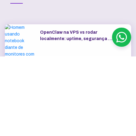
OpenClaw na VPS vs rodar
localmente: uptime, segurança e
IP dedicado
Como escolher o plano de VPS:
RAM, vCPU, SSD e tráfego
Exemplos de automações com
n8n para marketing, vendas e