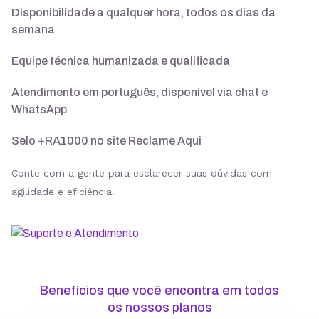
Disponibilidade a qualquer hora, todos os dias da
semana
Suporte 24/7 com especialistas
Equipe técnica humanizada e qualificada
30 dias para pedir reembolso
Atendimento em português, disponível via chat e
WhatsApp
Selo +RA1000 no site Reclame Aqui
SSL ilimitado grátis
Conte com a gente para esclarecer suas dúvidas com
agilidade e eficiência!
Backup diário
Segurança
Benefícios que você encontra em todos
ModSecurity
os nossos planos