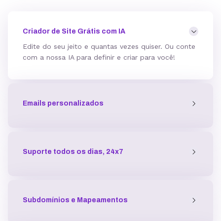
Mod_deflate
Criador de Site Grátis com IA
Edite do seu jeito e quantas vezes quiser. Ou conte
com a nossa IA para definir e criar para você!
Detector de malware
Emails personalizados
Proteção contra DDoS
Antivírus
Suporte todos os dias, 24x7
Gerenciador de acessos
Subdomínios e Mapeamentos