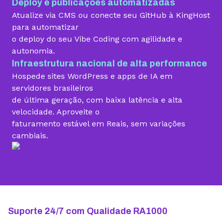
Deploy e publicações automatizadas
Migração grátis
Atualize via CMS ou conecte seu GitHub à KingHost
para automatizar
o deploy do seu Vibe Coding com agilidade e
Vibe Coding
autonomia.
Infraestrutura nacional de alta performance
Hospede sites WordPress e apps de IA em
Criador de Sites grátis
servidores brasileiros
de última geração, com baixa latência e alta
velocidade. Aproveite o
faturamento estável em Reais, sem variações
Armazenamento
cambiais.
10 GB
15 GB
25 GB
Contas de email grátis
5 contas
25 contas
100 contas
Largura de banda ilimitada
Suporte 24/7 com Qualidade RA1000