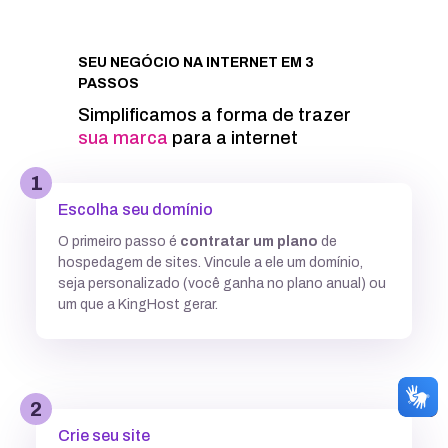
Integração com Google PageSpeed
SEU NEGÓCIO NA INTERNET EM 3
PASSOS
Informações técnicas
Simplificamos a forma de trazer
sua
|
para a internet
Acesso FTP
1
Escolha seu domínio
Banco de dados MySQL ilimitados
O primeiro passo é
contratar um plano
de
hospedagem de sites. Vincule a ele um domínio,
5 GB
7,7GB
12,5 GB
seja personalizado (você ganha no plano anual) ou
um que a KingHost gerar.
Acesso SSH
Múltiplas versões do PHP
2
Crie seu site