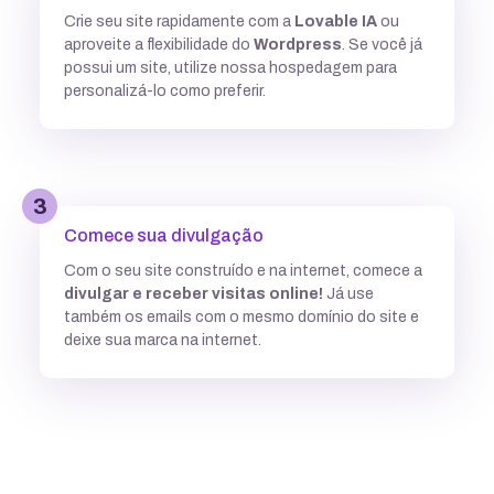
Crie seu site rapidamente com a
Lovable IA
ou
Múltiplas versões do ASP
aproveite a flexibilidade do
Wordpress
. Se você já
possui um site, utilize nossa hospedagem para
personalizá-lo como preferir.
Python
3
Integração com ferramentas Git
Comece sua divulgação
Com o seu site construído e na internet, comece a
divulgar e receber visitas online!
Já use
Subdomínios ilimitados
também os emails com o mesmo domínio do site e
deixe sua marca na internet.