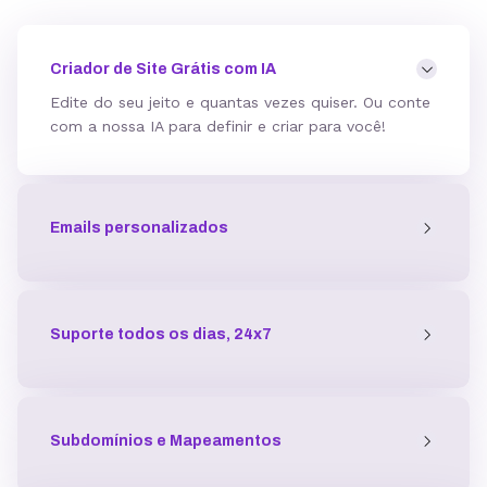
Mod_deflate
Criador de Site Grátis com IA
Edite do seu jeito e quantas vezes quiser. Ou conte
com a nossa IA para definir e criar para você!
Detector de malware
Emails personalizados
Proteção contra DDoS
Antivírus
Suporte todos os dias, 24x7
Gerenciador de acessos
Subdomínios e Mapeamentos