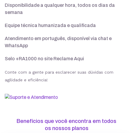
Disponibilidade a qualquer hora, todos os dias da
semana
Suporte 24/7 com especialistas
Equipe técnica humanizada e qualificada
30 dias para pedir reembolso
Atendimento em português, disponível via chat e
WhatsApp
Selo +RA1000 no site Reclame Aqui
SSL ilimitado grátis
Conte com a gente para esclarecer suas dúvidas com
agilidade e eficiência!
Backup diário
Segurança
Benefícios que você encontra em todos
ModSecurity
os nossos planos