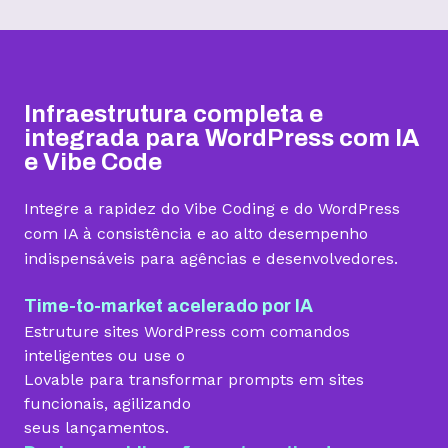
Hospedagem I
Hospedagem II
Hospedagem III
R$
9,99
R$
15,99
R$
19,99
/mês
/mês
/mês
Infraestrutura completa e
Contratar
Contratar
Contratar
integrada para WordPress com IA
e Vibe Code
Armazenamento
Integre a rapidez do Vibe Coding e do WordPress
Quantidade de sites
com IA à consistência e ao alto desempenho
indispensáveis para agências e desenvolvedores.
1 site
3 sites
5 sites
Hospedagem gerenciada para WordPress
Time-to-market acelerado por IA
Estruture sites WordPress com comandos
inteligentes ou use o
Lovable para transformar prompts em sites
Domínio grátis
funcionais, agilizando
seus lançamentos.