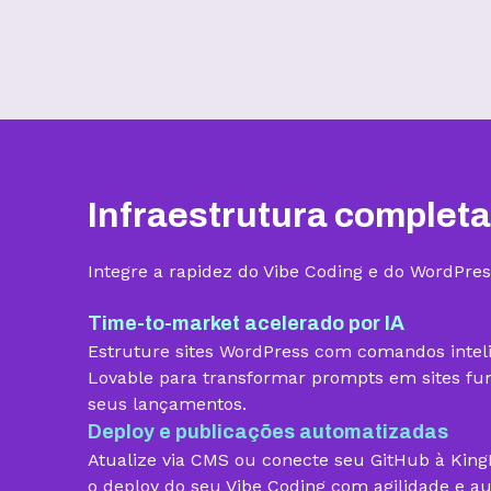
Benefícios
Infraestrutura completa
Armazenamento
Integre a rapidez do Vibe Coding e do WordPres
Quantidade de sites
Time-to-market acelerado por IA
Estruture sites WordPress com comandos intel
Hospedagem gerenciada para
Lovable para transformar prompts em sites func
WordPress
seus lançamentos.
Domínio grátis
Deploy e publicações automatizadas
Atualize via CMS ou conecte seu GitHub à Kin
Migração grátis
o deploy do seu Vibe Coding com agilidade e a