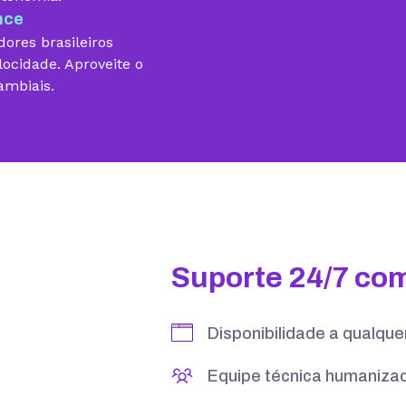
nce
ores brasileiros
locidade. Aproveite o
ambiais.
10 GB
15 GB
5 contas
25 contas
Suporte 24/7 co
Disponibilidade a qualqu
Equipe técnica humanizad