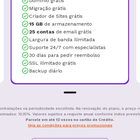
Domínio grátis
Migração grátis
Criador de Sites grátis
15 GB
de armazenamento
25 contas
de email grátis
Largura de banda ilimitada
Suporte 24/7 com especialistas
30 dias para pedir reembolso
SSL ilimitado grátis
Backup diário
ontratações na periodicidade escolhida. Na renovação do plano, o preço r
ximados: 10,15%. Valores sujeitos a reajuste anual conforme índice previst
Parcele em até 12 vezes no cartão de Crédito.
Veja as condições para preços promocionais