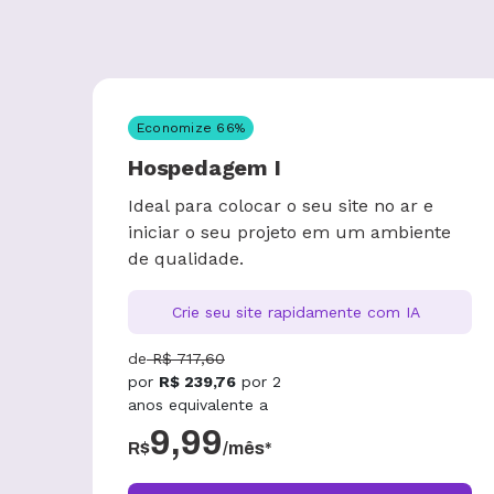
Economize
66
%
Hospedagem I
Ideal para colocar o seu site no ar e
iniciar o seu projeto em um ambiente
de qualidade.
Crie seu site rapidamente com IA
de
R$
717,60
por
R$
239,76
por
2
anos
equivalente a
9,99
R$
/mês*