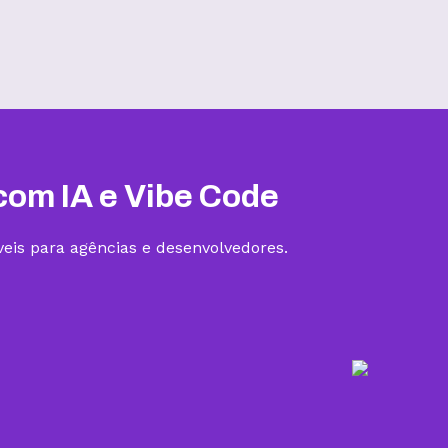
Hospedagem III
R$
19,99
/mês
Contratar
com IA e Vibe Code
eis para agências e desenvolvedores.
5 sites