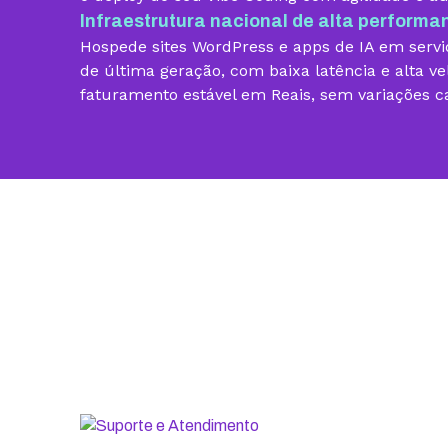
Infraestrutura nacional de alta performa
Vibe Coding
Hospede sites WordPress e apps de IA em servid
Criador de Sites grátis
de última geração, com baixa latência e alta ve
faturamento estável em Reais, sem variações c
Armazenamento
Contas de email grátis
Largura de banda ilimitada
Suporte 24/7 com especialistas
30 dias para pedir reembolso
SSL ilimitado grátis
Backup diário
Segurança