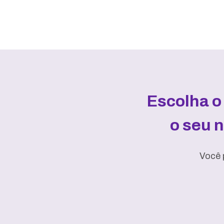
Escolha o
o seu 
Você 