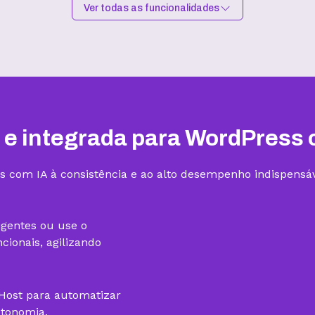
Ver todas as funcionalidades
Hospedagem I
Hospedagem II
R$
9,99
/mês
R$
15,99
/mês
Contratar
Contratar
 e integrada para WordPress 
s com IA à consistência e ao alto desempenho indispensáv
1 site
3 sites
igentes ou use o
ionais, agilizando
gHost para automatizar
utonomia.