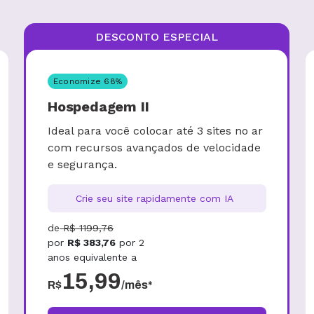
DESCONTO ESPECIAL
Economize
68
%
Hospedagem II
Ideal para você colocar até 3 sites no ar
com recursos avançados de velocidade
e segurança.
Crie seu site rapidamente com IA
de
R$
1199,76
por
R$
383,76
por
2
anos
equivalente a
15,99
R$
/mês*