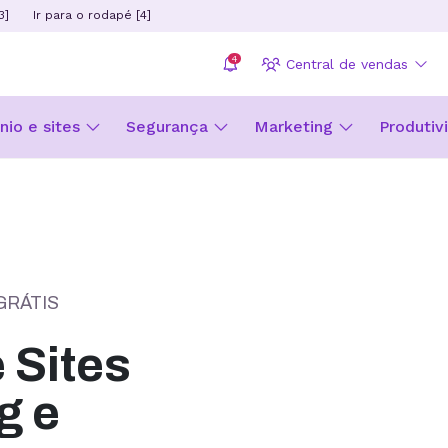
3]
Ir para o rodapé [4]
4
Central de vendas
io e sites
Segurança
Marketing
Produtiv
GRÁTIS
Sites
g e