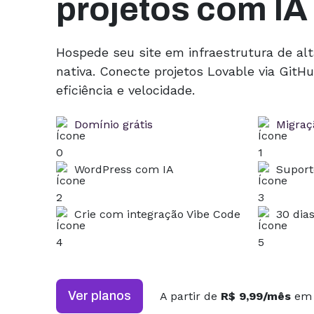
projetos com IA
Hospede seu site em infraestrutura de al
nativa. Conecte projetos Lovable via Git
eficiência e velocidade.
Domínio grátis
Migraçã
WordPress com IA
Suport
Crie com integração Vibe Code
30 dia
Ver planos
A partir de
R$ 9,99/mês
em 