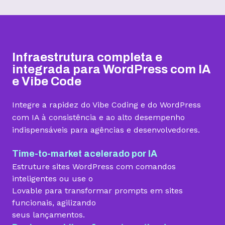
Hospedagem I
Hospedagem II
Hospedagem III
R$
9,99
R$
15,99
R$
19,99
/mês
/mês
/mês
Infraestrutura completa e
Contratar
Contratar
Contratar
integrada para WordPress com IA
e Vibe Code
Armazenamento
Integre a rapidez do Vibe Coding e do WordPress
Quantidade de sites
com IA à consistência e ao alto desempenho
indispensáveis para agências e desenvolvedores.
1 site
3 sites
5 sites
Hospedagem gerenciada para WordPress
Time-to-market acelerado por IA
Estruture sites WordPress com comandos
inteligentes ou use o
Lovable para transformar prompts em sites
Domínio grátis
funcionais, agilizando
seus lançamentos.