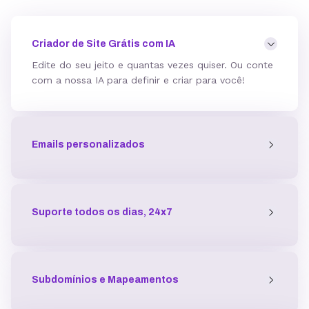
Mod_deflate
Criador de Site Grátis com IA
Edite do seu jeito e quantas vezes quiser. Ou conte
com a nossa IA para definir e criar para você!
Detector de malware
Emails personalizados
Proteção contra DDoS
Antivírus
Suporte todos os dias, 24x7
Gerenciador de acessos
Subdomínios e Mapeamentos