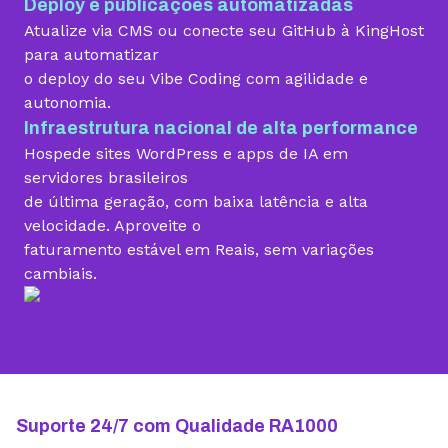
Deploy e publicações automatizadas
Migração grátis
Atualize via CMS ou conecte seu GitHub à KingHost
para automatizar
o deploy do seu Vibe Coding com agilidade e
Vibe Coding
autonomia.
Infraestrutura nacional de alta performance
Hospede sites WordPress e apps de IA em
Criador de Sites grátis
servidores brasileiros
de última geração, com baixa latência e alta
velocidade. Aproveite o
faturamento estável em Reais, sem variações
Armazenamento
cambiais.
10 GB
15 GB
25 GB
Contas de email grátis
5 contas
25 contas
100 contas
Largura de banda ilimitada
Suporte 24/7 com Qualidade RA1000