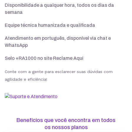
Disponibilidade a qualquer hora, todos os dias da
semana
Suporte 24/7 com especialistas
Equipe técnica humanizada e qualificada
30 dias para pedir reembolso
Atendimento em português, disponível via chat e
WhatsApp
Selo +RA1000 no site Reclame Aqui
SSL ilimitado grátis
Conte com a gente para esclarecer suas dúvidas com
agilidade e eficiência!
Backup diário
Segurança
Benefícios que você encontra em todos
ModSecurity
os nossos planos