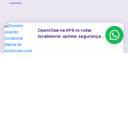
OpenClaw na VPS vs rodar
localmente: uptime, segurança e
IP dedicado
Como escolher o plano de VPS:
RAM, vCPU, SSD e tráfego
Exemplos de automações com
n8n para marketing, vendas e