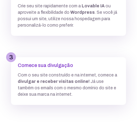
Crie seu site rapidamente com a
Lovable IA
ou
Múltiplas versões do ASP
aproveite a flexibilidade do
Wordpress
. Se você já
possui um site, utilize nossa hospedagem para
personalizá-lo como preferir.
Python
3
Integração com ferramentas Git
Comece sua divulgação
Com o seu site construído e na internet, comece a
divulgar e receber visitas online!
Já use
Subdomínios ilimitados
também os emails com o mesmo domínio do site e
deixe sua marca na internet.