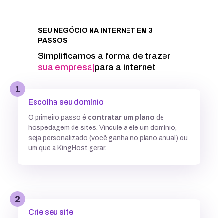
Integração com Google PageSpeed
SEU NEGÓCIO NA INTERNET EM 3
PASSOS
Informações técnicas
Simplificamos a forma de trazer
sua empresa
|
para a internet
Acesso FTP
1
Escolha seu domínio
Banco de dados MySQL ilimitados
O primeiro passo é
contratar um plano
de
hospedagem de sites. Vincule a ele um domínio,
5 GB
7,7GB
12,5 GB
seja personalizado (você ganha no plano anual) ou
um que a KingHost gerar.
Acesso SSH
Múltiplas versões do PHP
2
Crie seu site