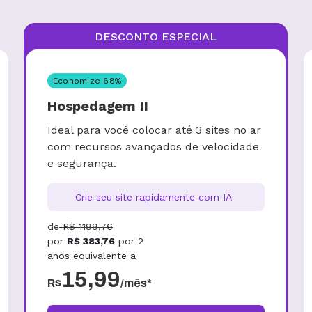
DESCONTO ESPECIAL
Economize
68
%
Hospedagem II
Ideal para você colocar até 3 sites no ar
com recursos avançados de velocidade
e segurança.
Crie seu site rapidamente com IA
de
R$
1199,76
por
R$
383,76
por
2
anos
equivalente a
15,99
R$
/mês*