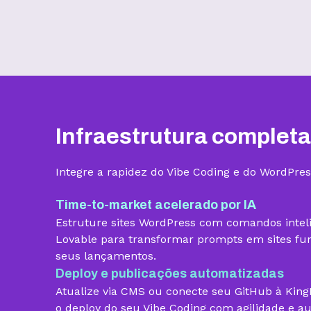
Benefícios
Infraestrutura completa
Armazenamento
Integre a rapidez do Vibe Coding e do WordPres
Quantidade de sites
Time-to-market acelerado por IA
Estruture sites WordPress com comandos intel
Hospedagem gerenciada para
Lovable para transformar prompts em sites func
WordPress
seus lançamentos.
Domínio grátis
Deploy e publicações automatizadas
Atualize via CMS ou conecte seu GitHub à Kin
Migração grátis
o deploy do seu Vibe Coding com agilidade e a