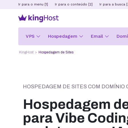
Ir para o menu [1]
Ir para o conteúdo [2]
Ir para a busca [
VPS
Hospedagem
Email
Domín
KingHost
Hospedagem de Sites
HOSPEDAGEM DE SITES COM DOMÍNIO 
Hospedagem de 
para Vibe Codin