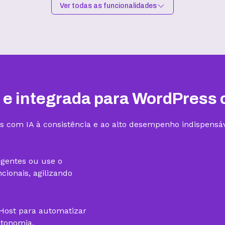
Ver todas as funcionalidades
Hospedagem I
Hospedagem II
R$
9,99
/mês
R$
15,99
/mês
Contratar
Contratar
 e integrada para WordPress 
s com IA à consistência e ao alto desempenho indispensáv
1 site
3 sites
igentes ou use o
ionais, agilizando
gHost para automatizar
utonomia.