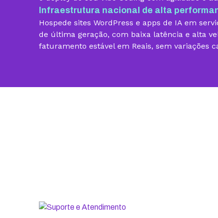
Infraestrutura nacional de alta performa
Vibe Coding
Hospede sites WordPress e apps de IA em servid
Criador de Sites grátis
de última geração, com baixa latência e alta ve
faturamento estável em Reais, sem variações c
Armazenamento
Contas de email grátis
Largura de banda ilimitada
Suporte 24/7 com especialistas
30 dias para pedir reembolso
SSL ilimitado grátis
Backup diário
Segurança