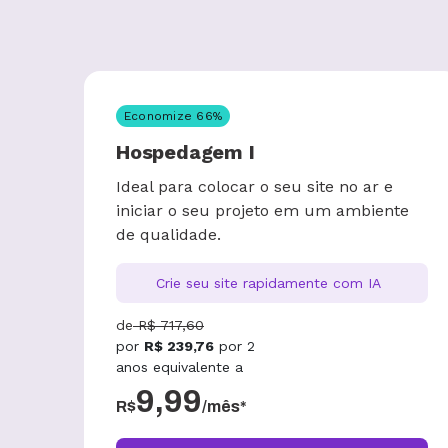
Economize
66
%
Hospedagem I
Ideal para colocar o seu site no ar e
iniciar o seu projeto em um ambiente
de qualidade.
Crie seu site rapidamente com IA
de
R$
717,60
por
R$
239,76
por
2
anos
equivalente a
9,99
R$
/mês*