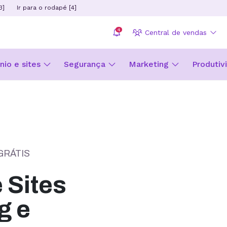
3]
Ir para o rodapé [4]
4
Central de vendas
io e sites
Segurança
Marketing
Produtiv
GRÁTIS
Sites
g e