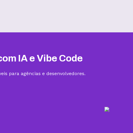
Hospedagem III
R$
19,99
/mês
Contratar
com IA e Vibe Code
eis para agências e desenvolvedores.
5 sites