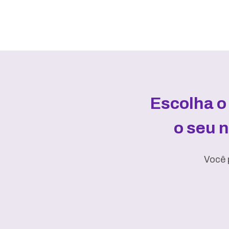
Escolha o
o seu 
Você 