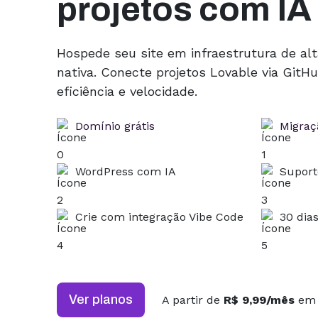
projetos com IA
Hospede seu site em infraestrutura de al
nativa. Conecte projetos Lovable via Git
eficiência e velocidade.
Domínio grátis
Migraçã
WordPress com IA
Suport
Crie com integração Vibe Code
30 dia
Ver planos
A partir de
R$ 9,99/mês
em 