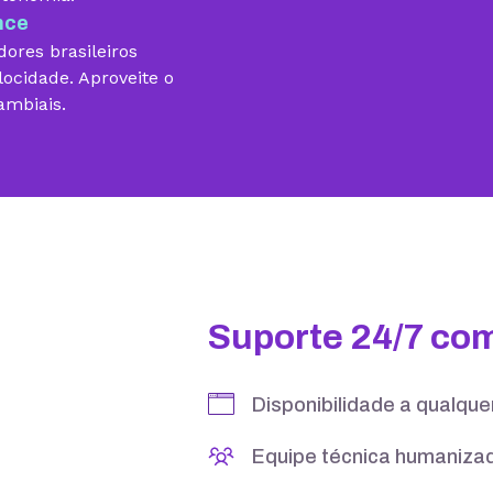
nce
ores brasileiros
locidade. Aproveite o
ambiais.
10 GB
15 GB
5 contas
25 contas
Suporte 24/7 co
Disponibilidade a qualqu
Equipe técnica humanizad