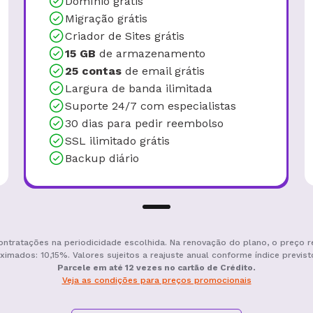
Domínio grátis
Migração grátis
Criador de Sites grátis
15 GB
de armazenamento
25 contas
de email grátis
Largura de banda ilimitada
Suporte 24/7 com especialistas
30 dias para pedir reembolso
SSL ilimitado grátis
Backup diário
ontratações na periodicidade escolhida. Na renovação do plano, o preço r
ximados: 10,15%. Valores sujeitos a reajuste anual conforme índice previst
Parcele em até 12 vezes no cartão de Crédito.
Veja as condições para preços promocionais