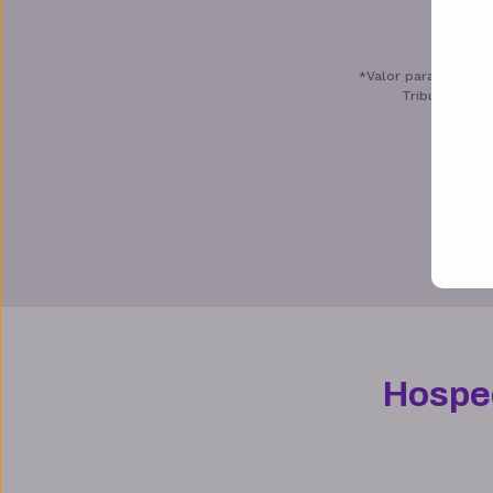
*Valor para novas c
Tributos apro
Benefícios
Hospe
Armazenamento