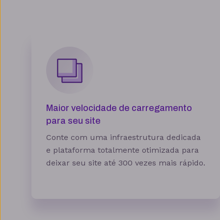
Quantidade de sites
Hospedagem gerenciada para
WordPress
Domínio grátis
Migração grátis
Vibe Coding
Maior velocidade de carregamento
Criador de Sites grátis
para seu site
Armazenamento
Conte com uma infraestrutura dedicada
e plataforma totalmente otimizada para
Contas de email grátis
deixar seu site até 300 vezes mais rápido.
Largura de banda ilimitada
Suporte 24/7 com especialistas
30 dias para pedir reembolso