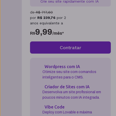
Crie seu site rapidamente com IA
de
R$
717,60
por
R$
239,76
por
2
anos
equivalente a
9,99
R$
/mês*
Contratar
Wordpress com IA
Otimize seu site com comandos
inteligentes para o CMS.
Criador de Sites com IA
Desenvolva um site profissional em
poucos minutos com IA integrada.
Vibe Code
Deploy com Lovable e máxima