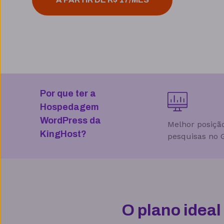
Por que ter a
Hospedagem
WordPress da
Melhor posiçã
KingHost?
pesquisas no 
O plano idea