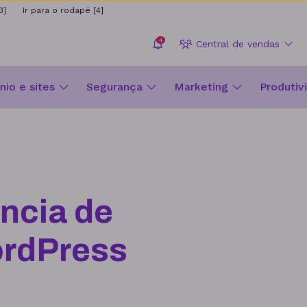
3]
Ir para o rodapé [4]
4
Central de vendas
io e sites
Segurança
Marketing
Produtiv
ncia de
rdPress