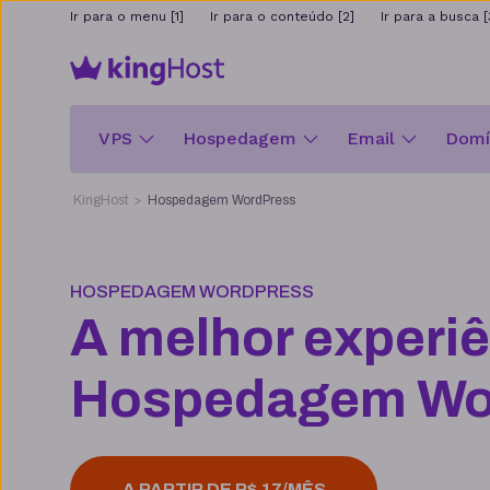
Ir para o menu [1]
Ir para o conteúdo [2]
Ir para a busca [
VPS
Hospedagem
Email
Domín
KingHost
Hospedagem WordPress
HOSPEDAGEM WORDPRESS
A melhor experiê
Hospedagem Wo
A PARTIR DE R$ 17/MÊS