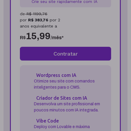
Crie seu site rapidamente com IA
de
R$
1199,76
por
R$
383,76
por
2
anos
equivalente a
15,99
R$
/mês*
Contratar
Wordpress com IA
Otimize seu site com comandos
inteligentes para o CMS.
Criador de Sites com IA
Desenvolva um site profissional em
poucos minutos com IA integrada.
Vibe Code
Deploy com Lovable e máxima