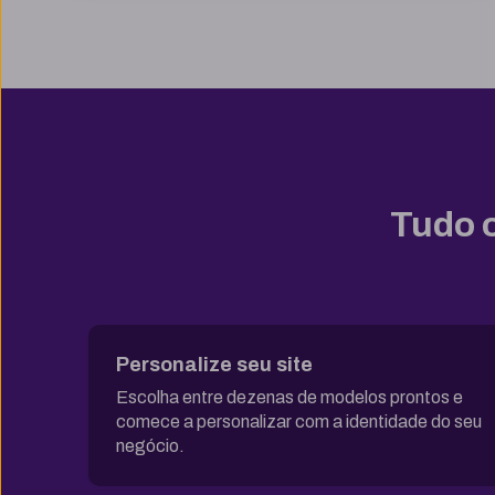
SSL ilimitado grátis
Backup diário
Segurança
ModSecurity
Tudo o
Mod_deflate
Detector de malware
Proteção contra DDoS
Personalize seu site
Antivírus
Escolha entre dezenas de modelos prontos e
comece a personalizar com a identidade do seu
Gerenciador de acessos
negócio.
Atualizações de software