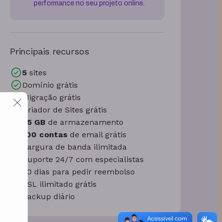
performance no seu projeto online.
Principais recursos
5
sites
Domínio grátis
Migração grátis
Criador de Sites grátis
25 GB
de armazenamento
100 contas
de email grátis
Largura de banda ilimitada
Suporte 24/7 com especialistas
30 dias para pedir reembolso
SSL ilimitado grátis
Backup diário