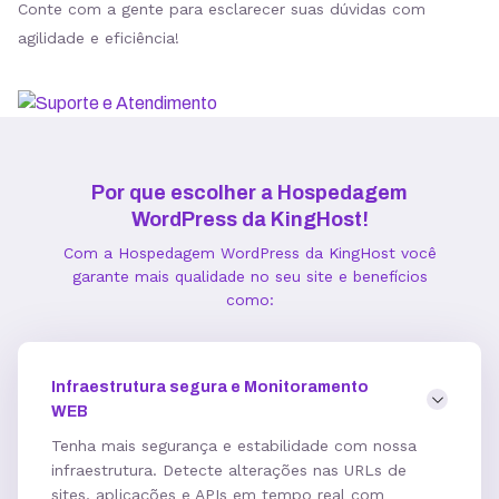
Conte com a gente para esclarecer suas dúvidas com
agilidade e eficiência!
Estatísticas de Performance
Gerenciador de Cache
Por que escolher a Hospedagem
WordPress da KingHost!
Integração com Google PageSpeed
Com a Hospedagem WordPress da KingHost você
garante mais qualidade no seu site e benefícios
como:
Informações técnicas
Infraestrutura segura e Monitoramento
Acesso FTP
WEB
Tenha mais segurança e estabilidade com nossa
infraestrutura. Detecte alterações nas URLs de
Banco de dados MySQL ilimitados
sites, aplicações e APIs em tempo real com