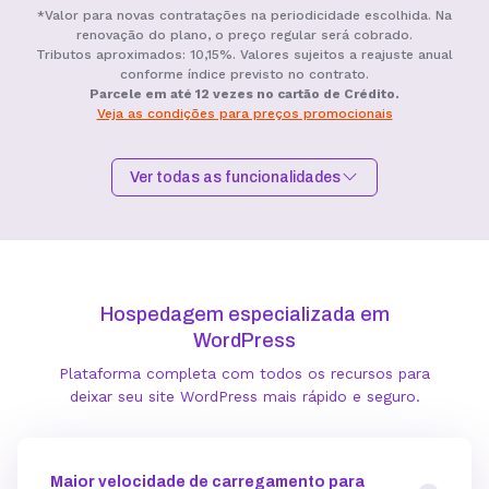
*Valor para novas contratações na periodicidade escolhida. Na
renovação do plano, o preço regular será cobrado.
Tributos aproximados: 10,15%. Valores sujeitos a reajuste anual
conforme índice previsto no contrato.
Parcele em até 12 vezes no cartão de Crédito.
Veja as condições para preços promocionais
Ver todas as funcionalidades
Hospedagem I
Hospedagem II
Hospedagem III
R$
9,99
R$
15,99
R$
19,99
/mês
/mês
/mês
Hospedagem especializada em
Contratar
Contratar
Contratar
WordPress
Plataforma completa com todos os recursos para
Armazenamento
deixar seu site WordPress mais rápido e seguro.
Quantidade de sites
Maior velocidade de carregamento para
1 site
3 sites
5 sites