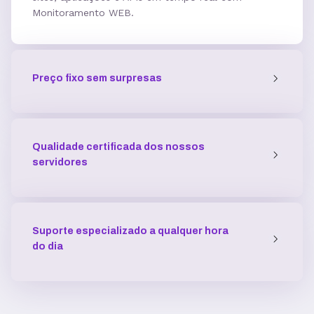
Monitoramento WEB.
5 GB
7,7GB
12,5 GB
Acesso SSH
Preço fixo sem surpresas
Múltiplas versões do PHP
Qualidade certificada dos nossos
Múltiplas versões do ASP
servidores
Python
Suporte especializado a qualquer hora
do dia
Integração com ferramentas Git