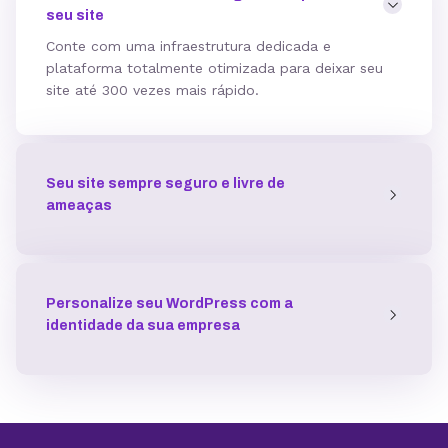
seu site
Hospedagem gerenciada para WordPress
Conte com uma infraestrutura dedicada e
plataforma totalmente otimizada para deixar seu
site até 300 vezes mais rápido.
Domínio grátis
Seu site sempre seguro e livre de
Migração grátis
ameaças
Vibe Coding
Personalize seu WordPress com a
identidade da sua empresa
Criador de Sites grátis
Armazenamento