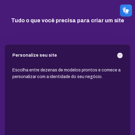
10 GB
15 GB
25 GB
Tudo o que você precisa para criar um site
Contas de email grátis
5 contas
25 contas
100 contas
Largura de banda ilimitada
Personalize seu site
Suporte 24/7 com especialistas
Escolha entre dezenas de modelos prontos e comece a
personalizar com a identidade do seu negócio.
30 dias para pedir reembolso
SSL ilimitado grátis