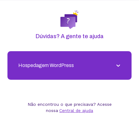
Subdomínios ilimitados
Para isso, produzimos
Trabalhamos pela
conteúdo em diferentes
evolução de
formatos com o objetivo de
clientes,
simplificar a tecnologia de
KingHosters e
forma democrática e inclusiva.
comunidades
Blog
Vídeos
Materiais para download
VPS vs servidor dedicado:
quando cada um faz sentido