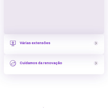
Várias extensões
As extensões são o complemento do domínio (“.com”,
“.com.br”, “.store”, entre outras). Na KingHost você pode
Cuidamos da renovação
escolher entre mais de 40 opções
garantindo mais
exclusividade para o seu site
em poucos cliques.
Ao fazer o registro de domínio, que tem pagamento
único, a
renovação acontece somente depois do
período contratado
(1 a 9 anos) e nós enviamos as
informações de pagamento (que pode ser por pix, cartão
de crédito ou boleto) a partir de um mês antes do
período de expiração.
..